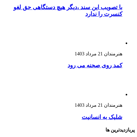
با تصویب این سند ،دیگر هیچ دستگاهی حق لغو
کنسرت را ندارد
هنرمندان
21 مرداد 1403
کمد روی صحنه می رود
هنرمندان
21 مرداد 1403
شلیک به انسانیت
پربازدیدترین ها