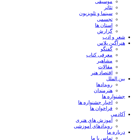
موسیقی
تئاتر
سینما و تلویزیون
تجسمی
استان ها
گزارش
شعر و ادب
هنرآگین پلاس
گفتگو
معرفی کتاب
مشاهیر
مقالات
اقتصاد هنر
بین الملل
رویدادها
هنرمندان
جشنواره ها
اخبار جشنواره ها
فراخوان ها
آکادمی
آموزش های هنری
رویدادهای آموزشی
درباره ما
تماس با ما