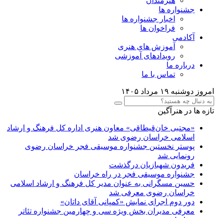
هنرمندان
جشنواره ها
اخبار جشنواره ها
فراخوان ها
آکادمی
آموزش های هنری
رویدادهای آموزشی
درباره ما
تماس با ما
امروز دوشنبه ۱۹ مرداد ۱۴۰۵
تازه ها در هنرآگین
«مجتبی خان‌قیطاقی» معاون هنری اداره کل فرهنگ و ارشاد
اسلامی خراسان رضوی شد
پوستر نخستین جشنواره موسیقی فجر خراسان رضوی
رونمایی شد
فریدون شهبازیان درگذشت
جشنواره موسیقی فجر در راه خراسان
حسین مسگرانی به عنوان مدیر کل فرهنگ و ارشاد اسلامی
خراسان رضوی معرفی شد
دور دوم اجرای نمایش «کمپانی آقای داتان»
معرفی مدیران بخش ویژه سی و چهارمین جشنواره تئاتر