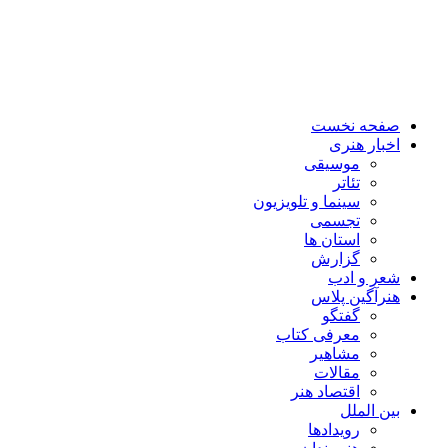
صفحه نخست
اخبار هنری
موسیقی
تئاتر
سینما و تلویزیون
تجسمی
استان ها
گزارش
شعر و ادب
هنرآگین پلاس
گفتگو
معرفی کتاب
مشاهیر
مقالات
اقتصاد هنر
بین الملل
رویدادها