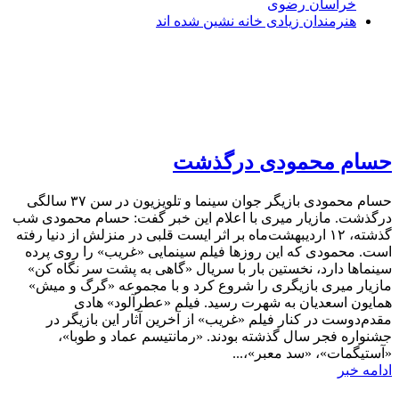
خراسان رضوی
هنرمندان زیادی خانه نشین شده اند
حسام محمودی درگذشت
حسام محمودی بازیگر جوان سینما و تلویزیون در سن ۳۷ سالگی
درگذشت. مازیار میری با اعلام این خبر گفت: حسام محمودی شب
گذشته، ۱۲ اردیبهشت‌ماه بر اثر ایست قلبی در منزلش از دنیا رفته
است. محمودی که این روزها فیلم سینمایی «غریب» را روی پرده
سینماها دارد، نخستین بار با سریال «گاهی به پشت سر نگاه کن»
مازیار میری بازیگری را شروع کرد و با مجموعه «گرگ و میش»
همایون اسعدیان به شهرت رسید. فیلم «عطرآلود» هادی
مقدم‌دوست در کنار فیلم «غریب» از آخرین آثار این بازیگر در
جشنواره فجر سال گذشته بودند. «رمانتیسم عماد و طوبا»،
«آستیگمات»، «سد معبر»،...
ادامه خبر