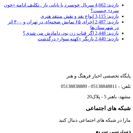
بازدید: 4,662
سریال خونسرد با پایانی باز . تکلیف ادامه «خون
سرد» چیست؟
بازدید: 3,115
انواع نقد و نقش منتقد هنری
بازدید: 2,487
اجرای ۶۵ نمایش صحنه‌ای در تهران و ۳۰۰ اثر
در شهرستان‌ها
بازدید: 2,448
اگر قنات زن بود، دامادش می شدی؟
بازدید: 2,440
بازیگر «کهنه سوار» درگذشت
پایگاه تخصصی اخبار فرهنگ و هنر
تلفن: - 05138848811 - 05138838889
مشهد- باهنر 5 - پلاک20
شبکه های اجتماعی
مارا در شبکه های اجتماعی دنبال کنید
دسترسی سریع