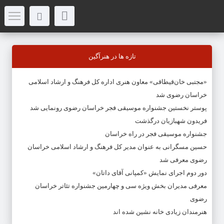
تازه ها در هنرآگین
«مجتبی خان‌قیطاقی» معاون هنری اداره کل فرهنگ و ارشاد اسلامی
خراسان رضوی شد
پوستر نخستین جشنواره موسیقی فجر خراسان رضوی رونمایی شد
فریدون شهبازیان درگذشت
جشنواره موسیقی فجر در راه خراسان
حسین مسگرانی به عنوان مدیر کل فرهنگ و ارشاد اسلامی خراسان
رضوی معرفی شد
دور دوم اجرای نمایش «کمپانی آقای داتان»
معرفی مدیران بخش ویژه سی و چهارمین جشنواره تئاتر خراسان
رضوی
هنرمندان زیادی خانه نشین شده اند