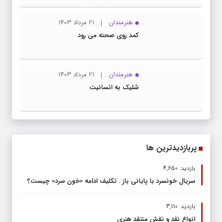
هنرمندان
21 مرداد 1403
کمد روی صحنه می رود
هنرمندان
21 مرداد 1403
شلیک به انسانیت
پربازدیدترین ها
بازدید: 4,650
سریال خونسرد با پایانی باز . تکلیف ادامه «خون سرد» چیست؟
بازدید: 3,110
انواع نقد و نقش منتقد هنری