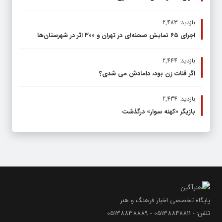
بازدید: 2,483
اجرای ۶۵ نمایش صحنه‌ای در تهران و ۳۰۰ اثر در شهرستان‌ها
بازدید: 2,444
اگر قنات زن بود، دامادش می شدی؟
بازدید: 2,434
بازیگر «کهنه سوار» درگذشت
پایگاه تخصصی اخبار فرهنگ و هنر
تلفن: - 05138848811 - 05138838889