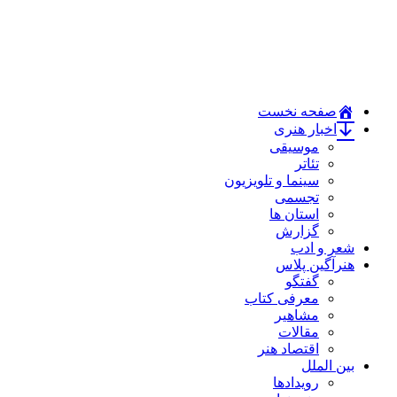
صفحه نخست
اخبار هنری
موسیقی
تئاتر
سینما و تلویزیون
تجسمی
استان ها
گزارش
شعر و ادب
هنرآگین پلاس
گفتگو
معرفی کتاب
مشاهیر
مقالات
اقتصاد هنر
بین الملل
رویدادها