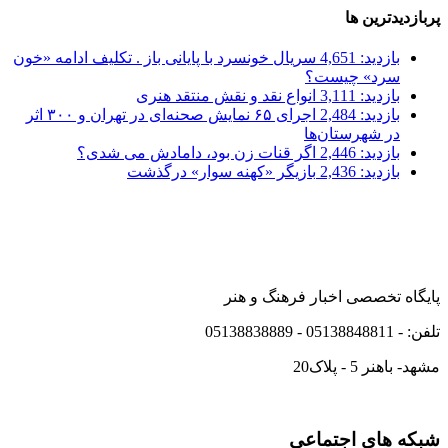
پربازدیدترین ها
بازدید: 4,651
سریال خونسرد با پایانی باز . تکلیف ادامه «خون
سرد» چیست؟
بازدید: 3,111
انواع نقد و نقش منتقد هنری
بازدید: 2,484
اجرای ۶۵ نمایش صحنه‌ای در تهران و ۳۰۰ اثر
در شهرستان‌ها
بازدید: 2,446
اگر قنات زن بود، دامادش می شدی؟
بازدید: 2,436
بازیگر «کهنه سوار» درگذشت
پایگاه تخصصی اخبار فرهنگ و هنر
تلفن: - 05138848811 - 05138838889
مشهد- باهنر 5 - پلاک20
شبکه های اجتماعی