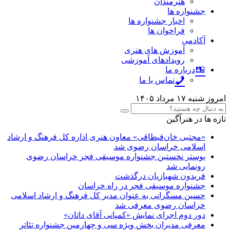
هنرمندان
جشنواره ها
اخبار جشنواره ها
فراخوان ها
آکادمی
آموزش های هنری
رویدادهای آموزشی
درباره ما
تماس با ما
امروز شنبه ۱۷ مرداد ۱۴۰۵
تازه ها در هنرآگین
«مجتبی خان‌قیطاقی» معاون هنری اداره کل فرهنگ و ارشاد
اسلامی خراسان رضوی شد
پوستر نخستین جشنواره موسیقی فجر خراسان رضوی
رونمایی شد
فریدون شهبازیان درگذشت
جشنواره موسیقی فجر در راه خراسان
حسین مسگرانی به عنوان مدیر کل فرهنگ و ارشاد اسلامی
خراسان رضوی معرفی شد
دور دوم اجرای نمایش «کمپانی آقای داتان»
معرفی مدیران بخش ویژه سی و چهارمین جشنواره تئاتر