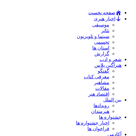
صفحه نخست
اخبار هنری
موسیقی
تئاتر
سینما و تلویزیون
تجسمی
استان ها
گزارش
شعر و ادب
هنرآگین پلاس
گفتگو
معرفی کتاب
مشاهیر
مقالات
اقتصاد هنر
بین الملل
رویدادها
هنرمندان
جشنواره ها
اخبار جشنواره ها
فراخوان ها
آکادمی