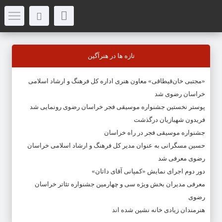
تازه ها در هنرآگین
«مجتبی خان‌قیطاقی» معاون هنری اداره کل فرهنگ و ارشاد اسلامی
خراسان رضوی شد
پوستر نخستین جشنواره موسیقی فجر خراسان رضوی رونمایی شد
فریدون شهبازیان درگذشت
جشنواره موسیقی فجر در راه خراسان
حسین مسگرانی به عنوان مدیر کل فرهنگ و ارشاد اسلامی خراسان
رضوی معرفی شد
دور دوم اجرای نمایش «کمپانی آقای داتان»
معرفی مدیران بخش ویژه سی و چهارمین جشنواره تئاتر خراسان
رضوی
هنرمندان زیادی خانه نشین شده اند