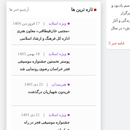
 برگزار می‌شود. مراسم یادبود و
تازه ترین ها
آرشیو خبر ها
سی برگزار
دگی و آثار
ویژه اسلاید
17 فروردین 1404
«آتش خاموش» در سال
«مجتبی خان‌قیطاقی» معاون هنری
اداره کل فرهنگ و ارشاد اسلامی
ادامه خبر
خراسان رضوی شد
ویژه اسلاید
18 بهمن 1403
پوستر نخستین جشنواره موسیقی
فجر خراسان رضوی رونمایی شد
هنرمندان
22 دی 1403
فریدون شهبازیان درگذشت
ویژه اسلاید
21 دی 1403
جشنواره موسیقی فجر در راه
خراسان