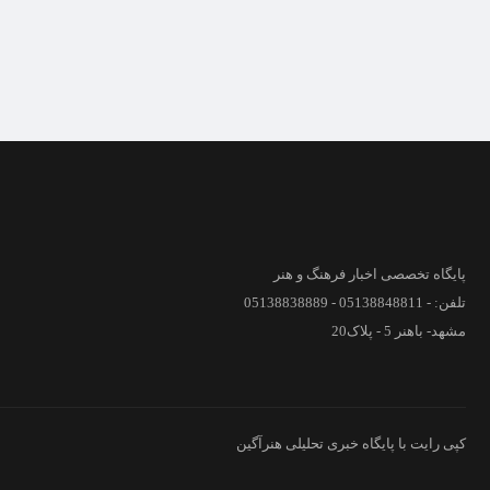
پایگاه تخصصی اخبار فرهنگ و هنر
تلفن: - 05138848811 - 05138838889
مشهد- باهنر 5 - پلاک20
کپی رایت با پایگاه خبری تحلیلی هنرآگین