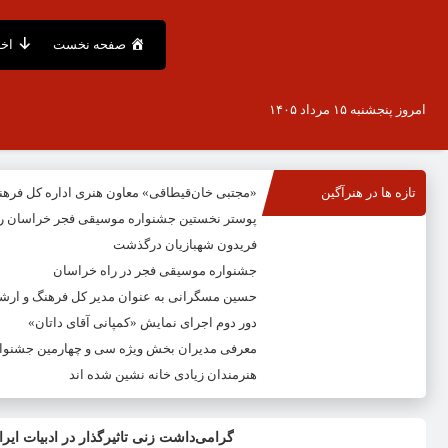
صفحه نخست
اخب
امروز پنجشنبه ۱۵ مرداد ۱۴۰۵
تازه ها در هنرآگین
«مجتبی خان‌قیطاقی» معاون هنری اداره کل فره
پوستر نخستین جشنواره موسیقی فجر خراسان ر
فریدون شهبازیان درگذشت
جشنواره موسیقی فجر در راه خراسان
حسین مسگرانی به عنوان مدیر کل فرهنگ و ار
دور دوم اجرای نمایش «کمپانی آقای داتان»
معرفی مدیران بخش ویژه سی و چهارمین جشنوار
هنرمندان زیادی خانه نشین شده اند
گرامی‌داشت زنی تاثیرگذار در ادبیات ایرا