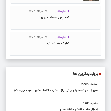
هنرمندان
21 مرداد 1403
کمد روی صحنه می رود
هنرمندان
21 مرداد 1403
شلیک به انسانیت
پربازدیدترین ها
بازدید: 4,658
سریال خونسرد با پایانی باز . تکلیف ادامه «خون سرد» چیست؟
بازدید: 3,113
انواع نقد و نقش منتقد هنری