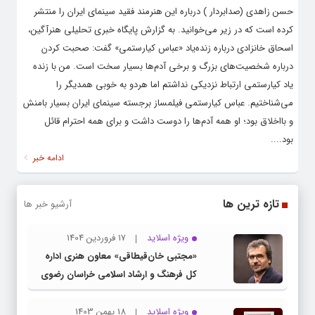
حسن زاهدی (صدابردار ) درباره این هنرمند فقید سینمای ایران را منتشر
کرده است که در زیر می‌خوانید. به گزارش پایگاه خبری تحلیلی هنرآگین،
اسحاق خانزادی درباره زنده‌یاد «عباس کیارستمی» گفت: صحبت کردن
درباره شخصیت‌های بزرگ و برخی آدم‌ها بسیار سخت است. من با زنده
یاد کیارستمی ارتباط نزدیکی نداشتم اما هردو به خوبی همدیگر را
می‌شناختیم. عباس کیارستمی فیلمساز برجسته سینمای ایران بسیار بامنش
و بااخلاق بود؛ او همه آدم‌ها را دوست داشت و برای همه احترام قائل
بود....
ادامه خبر
تازه ترین ها
آرشیو خبر ها
ویژه اسلاید
17 فروردین 1404
«مجتبی خان‌قیطاقی» معاون هنری اداره
کل فرهنگ و ارشاد اسلامی خراسان رضوی
شد
ویژه اسلاید
18 بهمن 1403