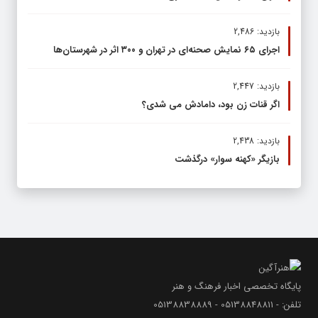
بازدید: 2,486
اجرای ۶۵ نمایش صحنه‌ای در تهران و ۳۰۰ اثر در شهرستان‌ها
بازدید: 2,447
اگر قنات زن بود، دامادش می شدی؟
بازدید: 2,438
بازیگر «کهنه سوار» درگذشت
پایگاه تخصصی اخبار فرهنگ و هنر
تلفن: - 05138848811 - 05138838889