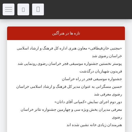
تازه ها در هنرآگین
«مجتبی خان‌قیطاقی» معاون هنری اداره کل فرهنگ و ارشاد اسلامی
خراسان رضوی شد
پوستر نخستین جشنواره موسیقی فجر خراسان رضوی رونمایی شد
فریدون شهبازیان درگذشت
جشنواره موسیقی فجر در راه خراسان
حسین مسگرانی به عنوان مدیر کل فرهنگ و ارشاد اسلامی خراسان
رضوی معرفی شد
دور دوم اجرای نمایش «کمپانی آقای داتان»
معرفی مدیران بخش ویژه سی و چهارمین جشنواره تئاتر خراسان
رضوی
هنرمندان زیادی خانه نشین شده اند