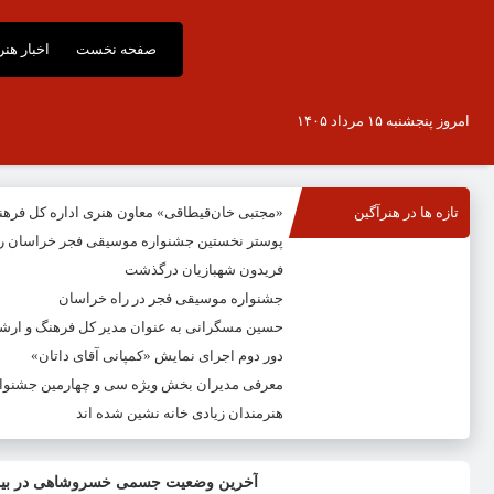
صفحه نخست
اخبار هن
امروز پنجشنبه ۱۵ مرداد ۱۴۰۵
تازه ها در هنرآگین
«مجتبی خان‌قیطاقی» معاون هنری اداره کل فره
پوستر نخستین جشنواره موسیقی فجر خراسان ر
فریدون شهبازیان درگذشت
جشنواره موسیقی فجر در راه خراسان
حسین مسگرانی به عنوان مدیر کل فرهنگ و ار
دور دوم اجرای نمایش «کمپانی آقای داتان»
معرفی مدیران بخش ویژه سی و چهارمین جشنوار
هنرمندان زیادی خانه نشین شده اند
آخرین وضعیت جسمی خسروشاهی در بیم