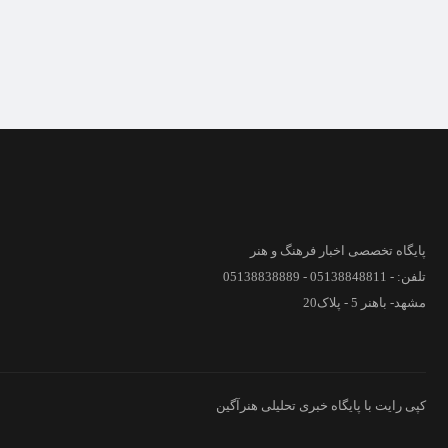
پایگاه تخصصی اخبار فرهنگ و هنر
تلفن: - 05138848811 - 05138838889
مشهد- باهنر 5 - پلاک20
کپی رایت با پایگاه خبری تحلیلی هنرآگین