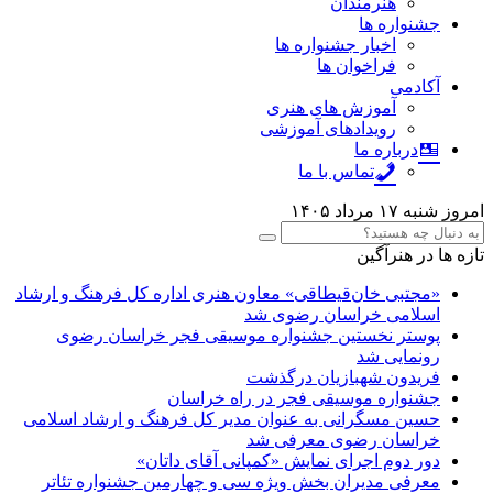
هنرمندان
جشنواره ها
اخبار جشنواره ها
فراخوان ها
آکادمی
آموزش های هنری
رویدادهای آموزشی
درباره ما
تماس با ما
امروز شنبه ۱۷ مرداد ۱۴۰۵
تازه ها در هنرآگین
«مجتبی خان‌قیطاقی» معاون هنری اداره کل فرهنگ و ارشاد
اسلامی خراسان رضوی شد
پوستر نخستین جشنواره موسیقی فجر خراسان رضوی
رونمایی شد
فریدون شهبازیان درگذشت
جشنواره موسیقی فجر در راه خراسان
حسین مسگرانی به عنوان مدیر کل فرهنگ و ارشاد اسلامی
خراسان رضوی معرفی شد
دور دوم اجرای نمایش «کمپانی آقای داتان»
معرفی مدیران بخش ویژه سی و چهارمین جشنواره تئاتر