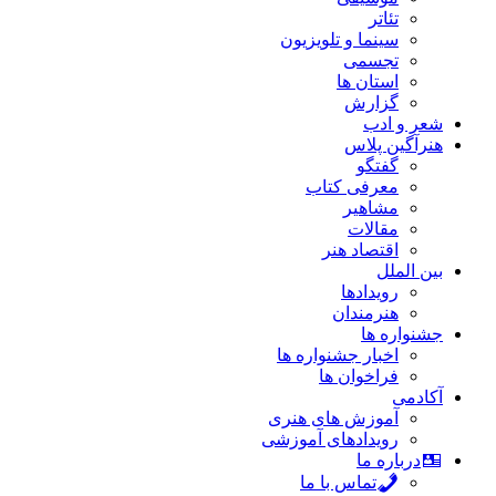
تئاتر
سینما و تلویزیون
تجسمی
استان ها
گزارش
شعر و ادب
هنرآگین پلاس
گفتگو
معرفی کتاب
مشاهیر
مقالات
اقتصاد هنر
بین الملل
رویدادها
هنرمندان
جشنواره ها
اخبار جشنواره ها
فراخوان ها
آکادمی
آموزش های هنری
رویدادهای آموزشی
درباره ما
تماس با ما