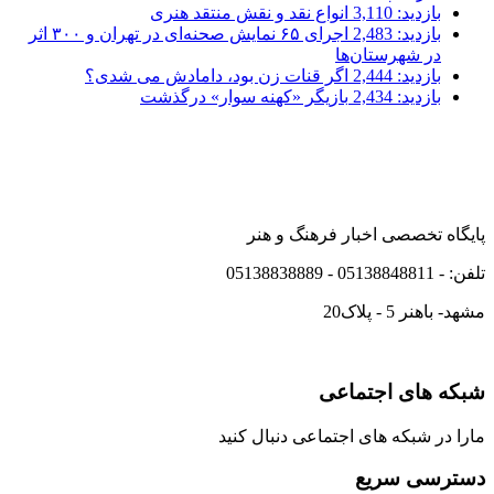
بازدید: 3,110
انواع نقد و نقش منتقد هنری
بازدید: 2,483
اجرای ۶۵ نمایش صحنه‌ای در تهران و ۳۰۰ اثر
در شهرستان‌ها
بازدید: 2,444
اگر قنات زن بود، دامادش می شدی؟
بازدید: 2,434
بازیگر «کهنه سوار» درگذشت
پایگاه تخصصی اخبار فرهنگ و هنر
تلفن: - 05138848811 - 05138838889
مشهد- باهنر 5 - پلاک20
شبکه های اجتماعی
مارا در شبکه های اجتماعی دنبال کنید
دسترسی سریع