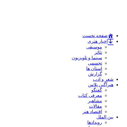
صفحه نخست
اخبار هنری
موسیقی
تئاتر
سینما و تلویزیون
تجسمی
استان ها
گزارش
شعر و ادب
هنرآگین پلاس
گفتگو
معرفی کتاب
مشاهیر
مقالات
اقتصاد هنر
بین الملل
رویدادها