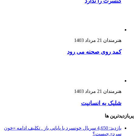
کنسرت را ندارد
هنرمندان
21 مرداد 1403
کمد روی صحنه می رود
هنرمندان
21 مرداد 1403
شلیک به انسانیت
پربازدیدترین ها
بازدید: 4,650
سریال خونسرد با پایانی باز . تکلیف ادامه «خون
سرد» چیست؟