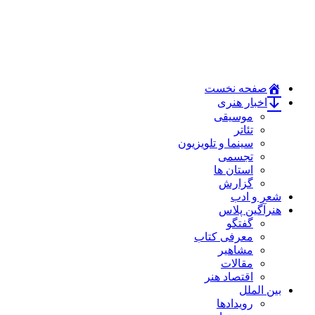
صفحه نخست
اخبار هنری
موسیقی
تئاتر
سینما و تلویزیون
تجسمی
استان ها
گزارش
شعر و ادب
هنرآگین پلاس
گفتگو
معرفی کتاب
مشاهیر
مقالات
اقتصاد هنر
بین الملل
رویدادها