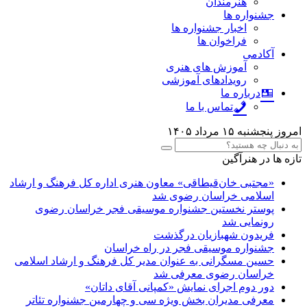
هنرمندان
جشنواره ها
اخبار جشنواره ها
فراخوان ها
آکادمی
آموزش های هنری
رویدادهای آموزشی
درباره ما
تماس با ما
امروز پنجشنبه ۱۵ مرداد ۱۴۰۵
تازه ها در هنرآگین
«مجتبی خان‌قیطاقی» معاون هنری اداره کل فرهنگ و ارشاد
اسلامی خراسان رضوی شد
پوستر نخستین جشنواره موسیقی فجر خراسان رضوی
رونمایی شد
فریدون شهبازیان درگذشت
جشنواره موسیقی فجر در راه خراسان
حسین مسگرانی به عنوان مدیر کل فرهنگ و ارشاد اسلامی
خراسان رضوی معرفی شد
دور دوم اجرای نمایش «کمپانی آقای داتان»
معرفی مدیران بخش ویژه سی و چهارمین جشنواره تئاتر