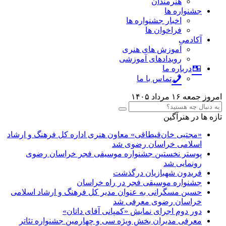
هنرمندان
جشنواره ها
اخبار جشنواره ها
فراخوان ها
آکادمی
آموزش های هنری
رویدادهای آموزشی
درباره ما
تماس با ما
امروز جمعه ۱۶ مرداد ۱۴۰۵
تازه ها در هنرآگین
«مجتبی خان‌قیطاقی» معاون هنری اداره کل فرهنگ و ارشاد
اسلامی خراسان رضوی شد
پوستر نخستین جشنواره موسیقی فجر خراسان رضوی
رونمایی شد
فریدون شهبازیان درگذشت
جشنواره موسیقی فجر در راه خراسان
حسین مسگرانی به عنوان مدیر کل فرهنگ و ارشاد اسلامی
خراسان رضوی معرفی شد
دور دوم اجرای نمایش «کمپانی آقای داتان»
معرفی مدیران بخش ویژه سی و چهارمین جشنواره تئاتر