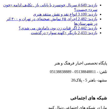
بازدید: 4,649
سریال خونسرد با پایانی باز . تکلیف ادامه «خون
سرد» چیست؟
بازدید: 3,109
انواع نقد و نقش منتقد هنری
بازدید: 2,482
اجرای ۶۵ نمایش صحنه‌ای در تهران و ۳۰۰ اثر
در شهرستان‌ها
بازدید: 2,442
اگر قنات زن بود، دامادش می شدی؟
بازدید: 2,433
بازیگر «کهنه سوار» درگذشت
پایگاه تخصصی اخبار فرهنگ و هنر
تلفن: - 05138848811 - 05138838889
مشهد- باهنر 5 - پلاک20
شبکه های اجتماعی
مارا در شبکه های اجتماعی دنبال کنید