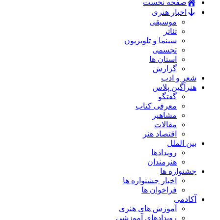
صفحه نخست
اخبار هنری
موسیقی
تئاتر
سینما و تلویزیون
تجسمی
استان ها
گزارش
شعر و ادب
هنرآگین پلاس
گفتگو
معرفی کتاب
مشاهیر
مقالات
اقتصاد هنر
بین الملل
رویدادها
هنرمندان
جشنواره ها
اخبار جشنواره ها
فراخوان ها
آکادمی
آموزش های هنری
رویدادهای آموزشی