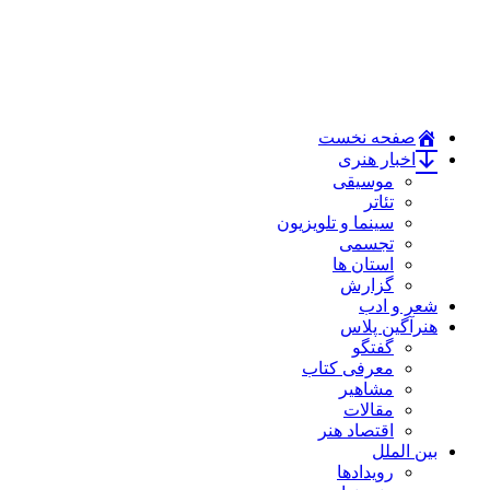
صفحه نخست
اخبار هنری
موسیقی
تئاتر
سینما و تلویزیون
تجسمی
استان ها
گزارش
شعر و ادب
هنرآگین پلاس
گفتگو
معرفی کتاب
مشاهیر
مقالات
اقتصاد هنر
بین الملل
رویدادها