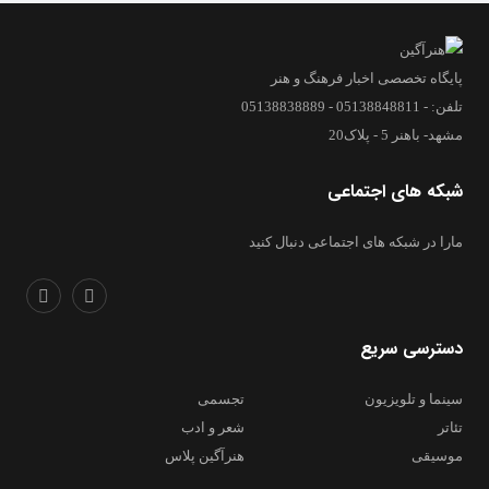
پایگاه تخصصی اخبار فرهنگ و هنر
تلفن: - 05138848811 - 05138838889
مشهد- باهنر 5 - پلاک20
شبکه های اجتماعی
مارا در شبکه های اجتماعی دنبال کنید
دسترسی سریع
سینما و تلویزیون
تجسمی
تئاتر
شعر و ادب
موسیقی
هنرآگین پلاس