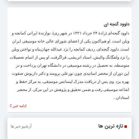
داوود گنجه ای
داوود گنجه‌ای (زادهٔ ۲۴ خرداد ۱۳۲۱ در شهر ری)، نوازندهٔ ایرانی کمانچه و
ویلن است. او هم‌اکنون یکی از اعضای شورای عالی خانه موسیقی ایران
است. داوود گنجه‌ای، ردیف کمانچه را نزد عبدالله جهان‌پناه و نواختن ویلن
را نزد ولفگانگ والیش، استاد اتریشی، فراگرفت. او پس از اتمام تحصیلات
متوسطه، به تحصیل در رشته موسیقی در دانشگاه تهران پرداخت و در
این دوران از محضر اساتیدی چون نورعلی برومند و دکتر داریوش صفوت
بهره برد. وی پس از دریافت مدرک لیسانس موسیقی، به مرکز حفظ و
اشاعه موسیقی رفت و ضمن تحقیق و پژوهش در این مرکز، از محضر
استادان...
ادامه خبر
تازه ترین ها
آرشیو خبر ها