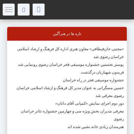
تازه ها در هنرآگین
«مجتبی خان‌قیطاقی» معاون هنری اداره کل فرهنگ و ارشاد اسلامی
خراسان رضوی شد
پوستر نخستین جشنواره موسیقی فجر خراسان رضوی رونمایی شد
فریدون شهبازیان درگذشت
جشنواره موسیقی فجر در راه خراسان
حسین مسگرانی به عنوان مدیر کل فرهنگ و ارشاد اسلامی خراسان
رضوی معرفی شد
دور دوم اجرای نمایش «کمپانی آقای داتان»
معرفی مدیران بخش ویژه سی و چهارمین جشنواره تئاتر خراسان
رضوی
هنرمندان زیادی خانه نشین شده اند