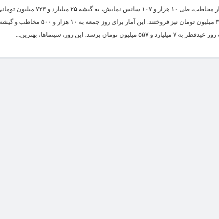
سینماهای کشور از صبح پنجشنبه تا آخر شب گذشته موفق شدند با جذب ۴۹۷ هزار مخاطب، طی ۰