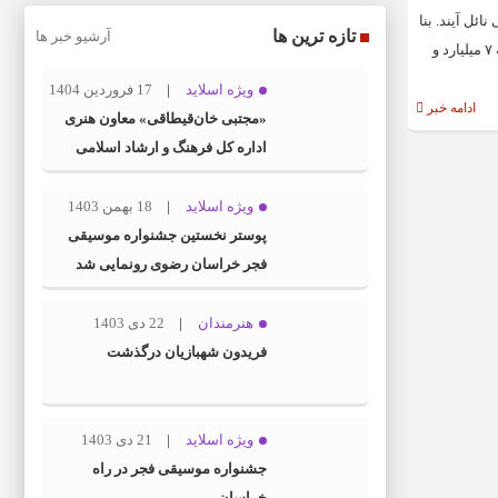
۱ هزار و ۱۰۷ سانس نمایش، به گیشه ۲۵ میلیارد و ۷۲۳ میلیون تومانی نائل آیند. بنا
تازه ترین ها
آرشیو خبر ها
بر این گزارش، سینماها برای پنجشنبه، ۱۰۳ هزار مخاطب داشتند و ۵ میلیارد و ۳۰۴ میلیون تومان نیز فروختند. این آمار برای روز جمعه به ۱۰ هزار و ۵۰۰ مخاطب و گیشه ۷ میلیارد و
ویژه اسلاید
17 فروردین 1404
ادامه خبر
«مجتبی خان‌قیطاقی» معاون هنری
اداره کل فرهنگ و ارشاد اسلامی
خراسان رضوی شد
ویژه اسلاید
18 بهمن 1403
پوستر نخستین جشنواره موسیقی
فجر خراسان رضوی رونمایی شد
هنرمندان
22 دی 1403
فریدون شهبازیان درگذشت
ویژه اسلاید
21 دی 1403
جشنواره موسیقی فجر در راه
خراسان