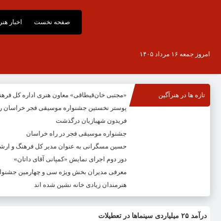
صفحه نخست
اخبار هن
امروز جمعه ۱۶ مرداد ۱۴۰۵
تازه ها در هنرآگین
«مجتبی خان‌قیطاقی» معاون هنری اداره کل فره
پوستر نخستین جشنواره موسیقی فجر خراسان ر
فریدون شهبازیان درگذشت
جشنواره موسیقی فجر در راه خراسان
حسین مسگرانی به عنوان مدیر کل فرهنگ و ار
دور دوم اجرای نمایش «کمپانی آقای داتان»
معرفی مدیران بخش ویژه سی و چهارمین جشنوار
هنرمندان زیادی خانه نشین شده اند
درآمد ۲۵ میلیاردی سینماها در تعطیلات