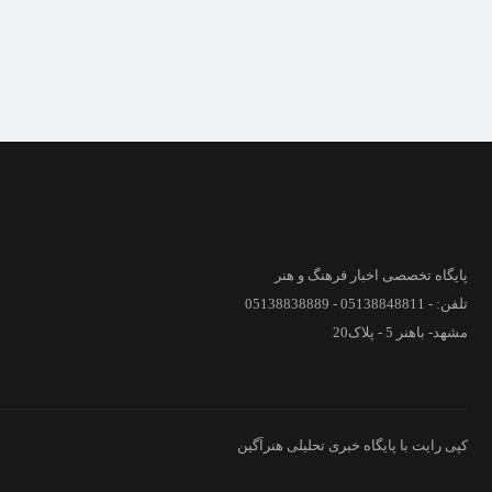
پایگاه تخصصی اخبار فرهنگ و هنر
تلفن: - 05138848811 - 05138838889
مشهد- باهنر 5 - پلاک20
کپی رایت با پایگاه خبری تحلیلی هنرآگین