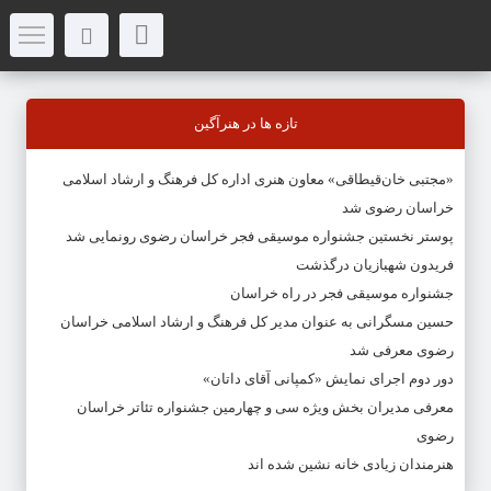
تازه ها در هنرآگین
«مجتبی خان‌قیطاقی» معاون هنری اداره کل فرهنگ و ارشاد اسلامی
خراسان رضوی شد
پوستر نخستین جشنواره موسیقی فجر خراسان رضوی رونمایی شد
فریدون شهبازیان درگذشت
جشنواره موسیقی فجر در راه خراسان
حسین مسگرانی به عنوان مدیر کل فرهنگ و ارشاد اسلامی خراسان
رضوی معرفی شد
دور دوم اجرای نمایش «کمپانی آقای داتان»
معرفی مدیران بخش ویژه سی و چهارمین جشنواره تئاتر خراسان
رضوی
هنرمندان زیادی خانه نشین شده اند