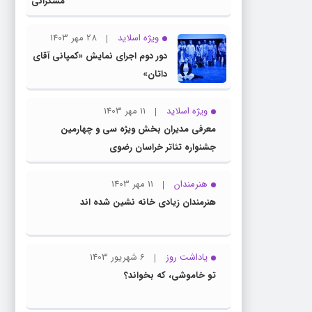
مسگرانی
به عنوان
مدیر کل
ویژه اسلاید
28 مهر 1403
فرهنگ و
دور دوم اجرای نمایش «کمپانی آقای
ارشاد
داتان»
اسلامی
خراسان
ویژه اسلاید
11 مهر 1403
رضوی
معرفی مدیران بخش ویژه سی و چهارمین
معرفی
جشنواره تئاتر خراسان رضوی
شد
هنرمندان
11 مهر 1403
هنرمندان زیادی خانه نشین شده اند
یاداشت روز
6 شهریور 1403
تو خاموشی، که بخواند؟