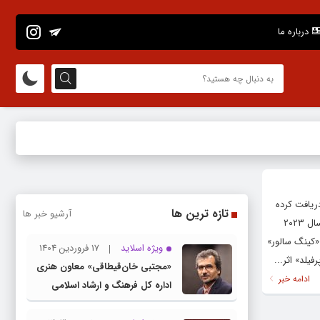
درباره ما
دریافت کرده
تازه ترین ها
آرشیو خبر ها
است. به گزارش پایگاه خبری تحلیلی هنرآگین و به نقل از گاردین، «باربارا کینگ‌سالور» به عنوان برنده جایزه ادبیات داستانی زنان در سال ۲۰۲۳
فت آن شده است. «کینگ سالور»
ویژه اسلاید
17 فروردین 1404
فیلد» اثر...
«مجتبی خان‌قیطاقی» معاون هنری
ادامه خبر
اداره کل فرهنگ و ارشاد اسلامی
خراسان رضوی شد