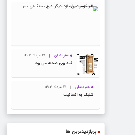
23
ویژه
مرداد
اسلاید
1403
با
تصویب
این
سند
هنرمندان
21 مرداد 1403
،دیگر
کمد روی صحنه می رود
هیچ
دستگاه
حق
هنرمندان
21 مرداد 1403
لغو
شلیک به انسانیت
کنسرت
را
ندارد
پربازدیدترین ها