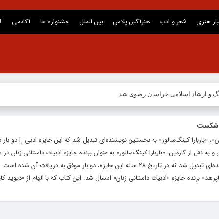
بار هنری
شعر و ادب
هنرآگین پلاس
بین الملل
جشنواره ها
آکادمی
نگ و ارشاد اسلامی خراسان رضوی شد
رد شکست
ان»، «باربارا کینگ‌سالور» به نخستین نویسنده‌ای تبدیل شد که این جایزه ادبی را دو بار 
انتخاب شد و به این ترتیب به نخستین نویسنده‌ای تبدیل شد که در تاریخ ۲۸ ساله این جایزه، دو بار موفق به دریا
رهد» برنده جایزه «ادبیات داستانی زنان» امسال شد. این کتاب که با الهام از «دیوید کاپر