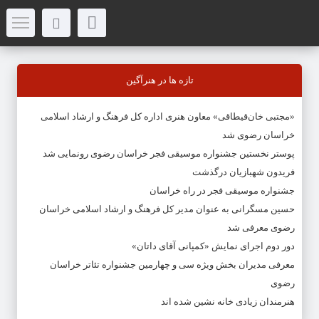
تازه ها در هنرآگین
«مجتبی خان‌قیطاقی» معاون هنری اداره کل فرهنگ و ارشاد اسلامی
خراسان رضوی شد
پوستر نخستین جشنواره موسیقی فجر خراسان رضوی رونمایی شد
فریدون شهبازیان درگذشت
جشنواره موسیقی فجر در راه خراسان
حسین مسگرانی به عنوان مدیر کل فرهنگ و ارشاد اسلامی خراسان
رضوی معرفی شد
دور دوم اجرای نمایش «کمپانی آقای داتان»
معرفی مدیران بخش ویژه سی و چهارمین جشنواره تئاتر خراسان
رضوی
هنرمندان زیادی خانه نشین شده اند