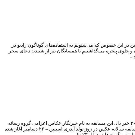
ن در این خصوص که می‌شنویم به استفاده‌های گوناگون رادیو در
 و جلوی پنجره می‌گذاشتیم تا همسایگان نیز از شنیدن دعای سحر
..
کمیته سازماندهی نهمین مسابقه بین‌المللی عکاسی جوانان جهان برای بزرگداشت آندری استنین از پذیرش آثار برای این مسابقه در سال ۲۰۲۳ خبر داد. این مسابقه به نام خبرنگار عکاس اعزامی گروه رسانه
ای “روسیا سگودنیا”( Rossiya Segodnya) است که در تابستان ۲۰۱۴ در حین انجام وظیفه در نزدیکی شهر دونتسک درگذشت. طبق سنت، مسابقه سالانه عکس در روز تولد آندری استنین – ۲۲ دسامبر آغاز شده