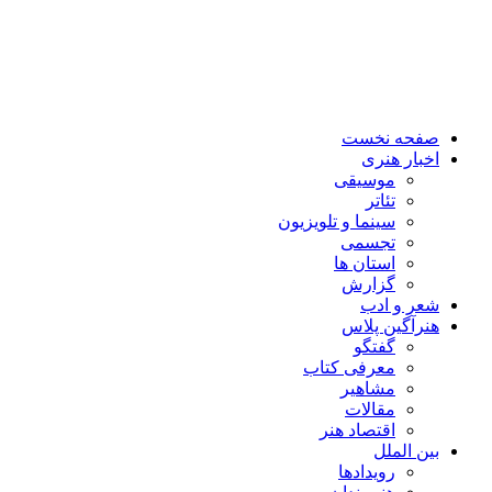
صفحه نخست
اخبار هنری
موسیقی
تئاتر
سینما و تلویزیون
تجسمی
استان ها
گزارش
شعر و ادب
هنرآگین پلاس
گفتگو
معرفی کتاب
مشاهیر
مقالات
اقتصاد هنر
بین الملل
رویدادها