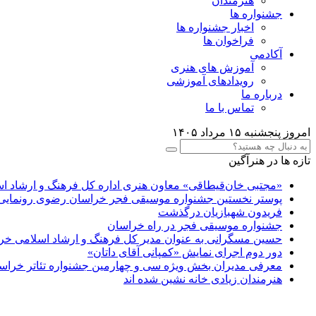
هنرمندان
جشنواره ها
اخبار جشنواره ها
فراخوان ها
آکادمی
آموزش های هنری
رویدادهای آموزشی
درباره ما
تماس با ما
امروز پنجشنبه ۱۵ مرداد ۱۴۰۵
تازه ها در هنرآگین
«مجتبی خان‌قیطاقی» معاون هنری اداره کل فرهنگ و ارشاد 
پوستر نخستین جشنواره موسیقی فجر خراسان رضوی رونمایی
فریدون شهبازیان درگذشت
جشنواره موسیقی فجر در راه خراسان
حسین مسگرانی به عنوان مدیر کل فرهنگ و ارشاد اسلامی 
دور دوم اجرای نمایش «کمپانی آقای داتان»
معرفی مدیران بخش ویژه سی و چهارمین جشنواره تئاتر خرا
هنرمندان زیادی خانه نشین شده اند