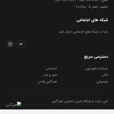
تلفن: - 05138848811 - 05138838889
مشهد- باهنر 5 - پلاک20
شبکه های اجتماعی
مارا در شبکه های اجتماعی دنبال کنید
دسترسی سریع
سینما و تلویزیون
تجسمی
تئاتر
شعر و ادب
موسیقی
هنرآگین پلاس
کپی رایت با پایگاه خبری تحلیلی هنرآگین