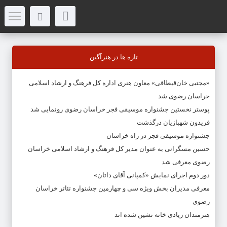
تازه ها در هنرآگین
«مجتبی خان‌قیطاقی» معاون هنری اداره کل فرهنگ و ارشاد اسلامی
خراسان رضوی شد
پوستر نخستین جشنواره موسیقی فجر خراسان رضوی رونمایی شد
فریدون شهبازیان درگذشت
جشنواره موسیقی فجر در راه خراسان
حسین مسگرانی به عنوان مدیر کل فرهنگ و ارشاد اسلامی خراسان
رضوی معرفی شد
دور دوم اجرای نمایش «کمپانی آقای داتان»
معرفی مدیران بخش ویژه سی و چهارمین جشنواره تئاتر خراسان
رضوی
هنرمندان زیادی خانه نشین شده اند