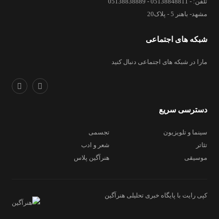
تلفن: - 05138848811 - 05138838889
مشهد- باهنر 5 - پلاک20
شبکه های اجتماعی
مارا در شبکه های اجتماعی دنبال کنید
دسترسی سریع
سینما و تلویزیون
تجسمی
تئاتر
شعر و ادب
موسیقی
هنرآگین پلاس
کپی رایت با پایگاه خبری تحلیلی هنرآگین