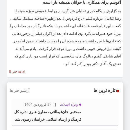
آغوشم برای همکاری با جوانان همیشه باز است
به گزارش پایگاه خبری تحلیلی هنرآگین، از روابط عمومی موزه سینما،
رضا کیانیان درباره فیلم «باغ فردوس 5 بعدازظهر» ساخته سیامک شایقی،
گفت: این فیلم قصه عاشقانه ای داشت و با اینکه تاثیرگذار بود مخاطب را
نیز با خود همراه می‌کرد. وی ادامه داد: بعد از اکران فیلم از برخوردهایی
که خانم‌ها با من داشتند متوجه شدم آن را دوست داشتند ضمن اینکه در
گیشه نیز فروش خوبی داشت و مورد توجه قرار گرفت . یادم می‌آید به
آقای شایقی گفتم دیالوگ های شخصیتی که قرار است من بازی کنم که
نقش یک آقای دکتر بود را کم کند . او...
ادامه خبر
تازه ترین ها
آرشیو خبر ها
ویژه اسلاید
17 فروردین 1404
«مجتبی خان‌قیطاقی» معاون هنری اداره کل
فرهنگ و ارشاد اسلامی خراسان رضوی شد