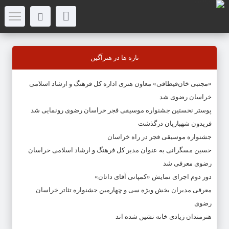
تازه ها در هنرآگین
«مجتبی خان‌قیطاقی» معاون هنری اداره کل فرهنگ و ارشاد اسلامی
خراسان رضوی شد
پوستر نخستین جشنواره موسیقی فجر خراسان رضوی رونمایی شد
فریدون شهبازیان درگذشت
جشنواره موسیقی فجر در راه خراسان
حسین مسگرانی به عنوان مدیر کل فرهنگ و ارشاد اسلامی خراسان
رضوی معرفی شد
دور دوم اجرای نمایش «کمپانی آقای داتان»
معرفی مدیران بخش ویژه سی و چهارمین جشنواره تئاتر خراسان
رضوی
هنرمندان زیادی خانه نشین شده اند