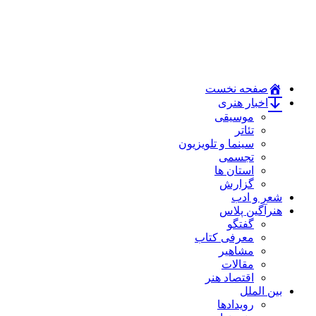
صفحه نخست
اخبار هنری
موسیقی
تئاتر
سینما و تلویزیون
تجسمی
استان ها
گزارش
شعر و ادب
هنرآگین پلاس
گفتگو
معرفی کتاب
مشاهیر
مقالات
اقتصاد هنر
بین الملل
رویدادها