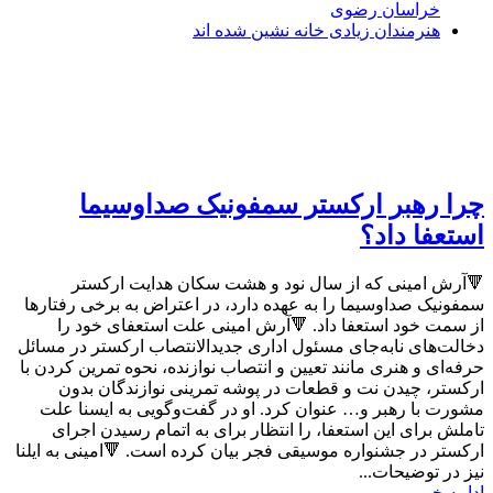
خراسان رضوی
هنرمندان زیادی خانه نشین شده اند
چرا رهبر ارکستر سمفونیک صداوسیما
استعفا داد؟
🔻آرش امینی که از سال نود و هشت سکان هدایت ارکستر
سمفونیک صداوسیما را به عهده دارد، در اعتراض به برخی رفتارها
از سمت خود استعفا داد. 🔻آرش امینی علت استعفای خود را
دخالت‌های نابه‌جای مسئول اداری جدیدالانتصاب ارکستر در مسائل
حرفه‌ای و هنری مانند تعیین و انتصاب نوازنده، نحوه تمرین کردن با
ارکستر، چیدن نت و قطعات در پوشه تمرینی نوازندگان بدون
مشورت با رهبر و… عنوان کرد. او در گفت‌وگویی به ایسنا علت
تاملش برای این استعفا، را انتظار برای به اتمام رسیدن اجرای
ارکستر در جشنواره موسیقی فجر بیان کرده است. 🔻امینی به ایلنا
نیز در توضیحات...
ادامه خبر