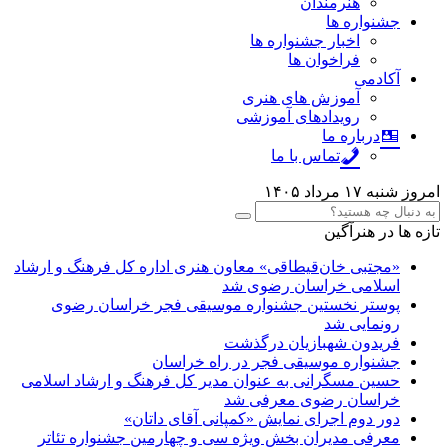
هنرمندان
جشنواره ها
اخبار جشنواره ها
فراخوان ها
آکادمی
آموزش های هنری
رویدادهای آموزشی
درباره ما
تماس با ما
امروز شنبه ۱۷ مرداد ۱۴۰۵
تازه ها در هنرآگین
«مجتبی خان‌قیطاقی» معاون هنری اداره کل فرهنگ و ارشاد
اسلامی خراسان رضوی شد
پوستر نخستین جشنواره موسیقی فجر خراسان رضوی
رونمایی شد
فریدون شهبازیان درگذشت
جشنواره موسیقی فجر در راه خراسان
حسین مسگرانی به عنوان مدیر کل فرهنگ و ارشاد اسلامی
خراسان رضوی معرفی شد
دور دوم اجرای نمایش «کمپانی آقای داتان»
معرفی مدیران بخش ویژه سی و چهارمین جشنواره تئاتر