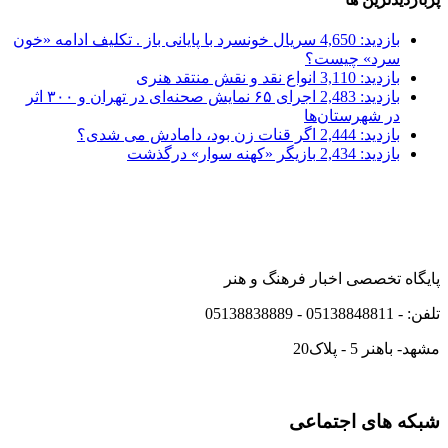
بازدید: 4,650
سریال خونسرد با پایانی باز . تکلیف ادامه «خون
سرد» چیست؟
بازدید: 3,110
انواع نقد و نقش منتقد هنری
بازدید: 2,483
اجرای ۶۵ نمایش صحنه‌ای در تهران و ۳۰۰ اثر
در شهرستان‌ها
بازدید: 2,444
اگر قنات زن بود، دامادش می شدی؟
بازدید: 2,434
بازیگر «کهنه سوار» درگذشت
پایگاه تخصصی اخبار فرهنگ و هنر
تلفن: - 05138848811 - 05138838889
مشهد- باهنر 5 - پلاک20
شبکه های اجتماعی