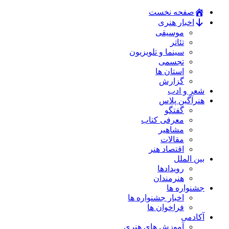
صفحه نخست
اخبار هنری
موسیقی
تئاتر
سینما و تلویزیون
تجسمی
استان ها
گزارش
شعر و ادب
هنرآگین پلاس
گفتگو
معرفی کتاب
مشاهیر
مقالات
اقتصاد هنر
بین الملل
رویدادها
هنرمندان
جشنواره ها
اخبار جشنواره ها
فراخوان ها
آکادمی
آموزش های هنری