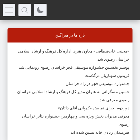
تازه ها در هنرآگین
«مجتبی خان‌قیطاقی» معاون هنری اداره کل فرهنگ و ارشاد اسلامی
خراسان رضوی شد
پوستر نخستین جشنواره موسیقی فجر خراسان رضوی رونمایی شد
فریدون شهبازیان درگذشت
جشنواره موسیقی فجر در راه خراسان
حسین مسگرانی به عنوان مدیر کل فرهنگ و ارشاد اسلامی خراسان
رضوی معرفی شد
دور دوم اجرای نمایش «کمپانی آقای داتان»
معرفی مدیران بخش ویژه سی و چهارمین جشنواره تئاتر خراسان
رضوی
هنرمندان زیادی خانه نشین شده اند