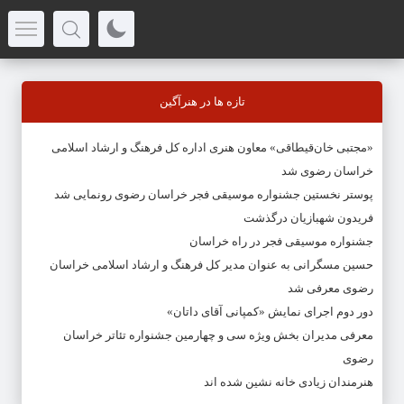
تازه ها در هنرآگین
«مجتبی خان‌قیطاقی» معاون هنری اداره کل فرهنگ و ارشاد اسلامی
خراسان رضوی شد
پوستر نخستین جشنواره موسیقی فجر خراسان رضوی رونمایی شد
فریدون شهبازیان درگذشت
جشنواره موسیقی فجر در راه خراسان
حسین مسگرانی به عنوان مدیر کل فرهنگ و ارشاد اسلامی خراسان
رضوی معرفی شد
دور دوم اجرای نمایش «کمپانی آقای داتان»
معرفی مدیران بخش ویژه سی و چهارمین جشنواره تئاتر خراسان
رضوی
هنرمندان زیادی خانه نشین شده اند