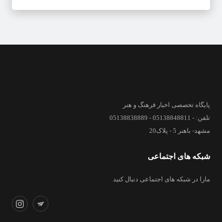
پایگاه تخصصی اخبار فرهنگ و هنر
تلفن: - 05138848811 - 05138838889
مشهد- باهنر 5 - پلاک20
شبکه های اجتماعی
مارا در شبکه های اجتماعی دنبال کنید