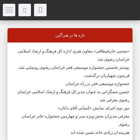
تازه ها در هنرآگین
«مجتبی خان‌قیطاقی» معاون هنری اداره کل فرهنگ و ارشاد اسلامی
خراسان رضوی شد
پوستر نخستین جشنواره موسیقی فجر خراسان رضوی رونمایی شد
فریدون شهبازیان درگذشت
جشنواره موسیقی فجر در راه خراسان
حسین مسگرانی به عنوان مدیر کل فرهنگ و ارشاد اسلامی خراسان
رضوی معرفی شد
دور دوم اجرای نمایش «کمپانی آقای داتان»
معرفی مدیران بخش ویژه سی و چهارمین جشنواره تئاتر خراسان
رضوی
هنرمندان زیادی خانه نشین شده اند