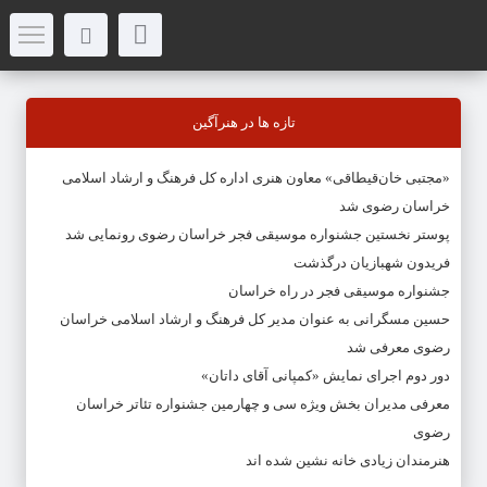
تازه ها در هنرآگین
«مجتبی خان‌قیطاقی» معاون هنری اداره کل فرهنگ و ارشاد اسلامی
خراسان رضوی شد
پوستر نخستین جشنواره موسیقی فجر خراسان رضوی رونمایی شد
فریدون شهبازیان درگذشت
جشنواره موسیقی فجر در راه خراسان
حسین مسگرانی به عنوان مدیر کل فرهنگ و ارشاد اسلامی خراسان
رضوی معرفی شد
دور دوم اجرای نمایش «کمپانی آقای داتان»
معرفی مدیران بخش ویژه سی و چهارمین جشنواره تئاتر خراسان
رضوی
هنرمندان زیادی خانه نشین شده اند