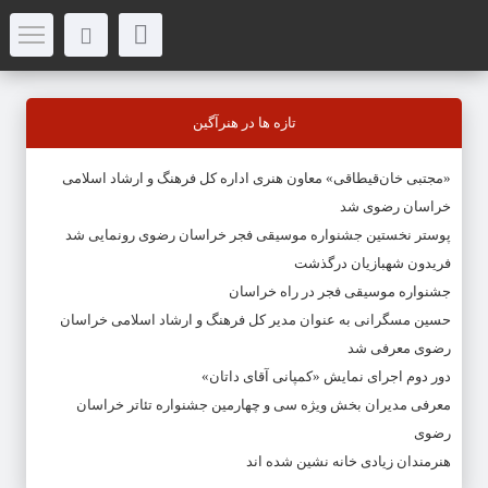
تازه ها در هنرآگین
«مجتبی خان‌قیطاقی» معاون هنری اداره کل فرهنگ و ارشاد اسلامی
خراسان رضوی شد
پوستر نخستین جشنواره موسیقی فجر خراسان رضوی رونمایی شد
فریدون شهبازیان درگذشت
جشنواره موسیقی فجر در راه خراسان
حسین مسگرانی به عنوان مدیر کل فرهنگ و ارشاد اسلامی خراسان
رضوی معرفی شد
دور دوم اجرای نمایش «کمپانی آقای داتان»
معرفی مدیران بخش ویژه سی و چهارمین جشنواره تئاتر خراسان
رضوی
هنرمندان زیادی خانه نشین شده اند