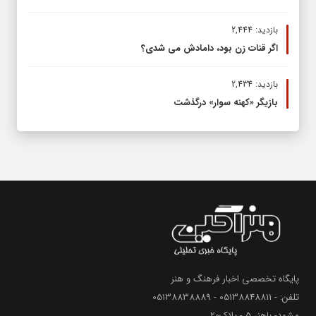
بازدید: 2,444
اگر قنات زن بود، دامادش می شدی؟
بازدید: 2,434
بازیگر «کهنه سوار» درگذشت
پایگاه تخصصی اخبار فرهنگ و هنر
تلفن: - 05138848811 - 05138838889
مشهد- باهنر 5 - پلاک20