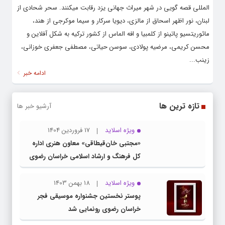
المللی قصه گویی در شهر میراث جهانی یزد رقابت میکنند. سحر شحادی از
لبنان، نور اظهر اسحاق از مالزی، دیویا سرکار و سیما موکرجی از هند،
مائوریتسیو پاتینو از کلمبیا و افه الماس از کشور ترکیه به شکل آفلاین و
محسن کریمی، مرضیه پولادی، سوسن حیاتی، مصطفی جعفری خوزانی،
زینب...
ادامه خبر
تازه ترین ها
آرشیو خبر ها
ویژه اسلاید
17 فروردین 1404
«مجتبی خان‌قیطاقی» معاون هنری اداره
کل فرهنگ و ارشاد اسلامی خراسان رضوی
شد
ویژه اسلاید
18 بهمن 1403
پوستر نخستین جشنواره موسیقی فجر
خراسان رضوی رونمایی شد