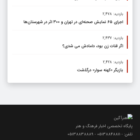
بازدید: 2,478
اجرای ۶۵ نمایش صحنه‌ای در تهران و ۳۰۰ اثر در شهرستان‌ها
بازدید: 2,437
اگر قنات زن بود، دامادش می شدی؟
بازدید: 2,428
بازیگر «کهنه سوار» درگذشت
پایگاه تخصصی اخبار فرهنگ و هنر
تلفن: - 05138848811 - 05138838889