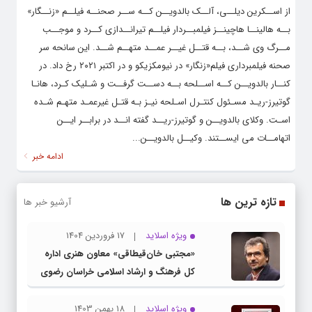
از اســکرین دیلــی، آلــک بالدویــن کــه ســر صحنــه فیلــم «زنــگار»
بــه هالینــا هاچینــز فیلمبــردار فیلــم تیرانــدازی کــرد و موجــب
مــرگ وی شــد، بــه قتــل غیــر عمــد متهــم شــد. این سانحه سر
صحنه فیلمبرداری فیلم«زنگار» در نیومکزیکو و در اکتبر ۲۰۲۱ رخ داد. در
کنــار بالدویــن کــه اســلحه بــه دســت گرفــت و شـلیک کـرد، هانـا
گوتیرز-ریـد مسـئول کنتـرل اسـلحه نیـز بـه قتـل غیرعمـد متهـم شـده
اسـت. وکلای بالدویــن و گوتیرز-ریــد گفته انــد در برابــر ایــن
اتهامــات می ایســتند. وکیــل بالدویــن...
ادامه خبر
تازه ترین ها
آرشیو خبر ها
ویژه اسلاید
17 فروردین 1404
«مجتبی خان‌قیطاقی» معاون هنری اداره
کل فرهنگ و ارشاد اسلامی خراسان رضوی
شد
ویژه اسلاید
18 بهمن 1403