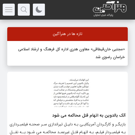
تازه ها در هنرآگین
«مجتبی خان‌قیطاقی» معاون هنری اداره کل فرهنگ و ارشاد اسلامی
خراسان رضوی شد
آلک بالدوین به اتهام قتل محاکمه می شود
بازیگـر و کارگـردان آمریکایـی بـه دلیـل تیراندازی سـر صحنـه فیلمبـرداری
بـه فیلمبـردار فیلـم، بـه اتهـام قتـل غیرعمـد محاکمـه می شـود.بــه نقــل