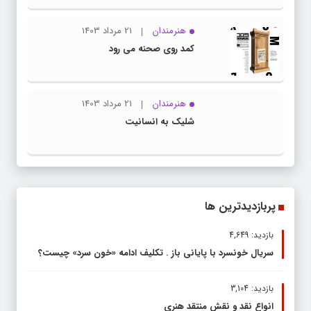
هنرمندان
21 مرداد 1403
کمد روی صحنه می رود
هنرمندان
21 مرداد 1403
شلیک به انسانیت
پربازدیدترین ها
بازدید: 4,649
سریال خونسرد با پایانی باز . تکلیف ادامه «خون سرد» چیست؟
بازدید: 3,104
انواع نقد و نقش منتقد هنری