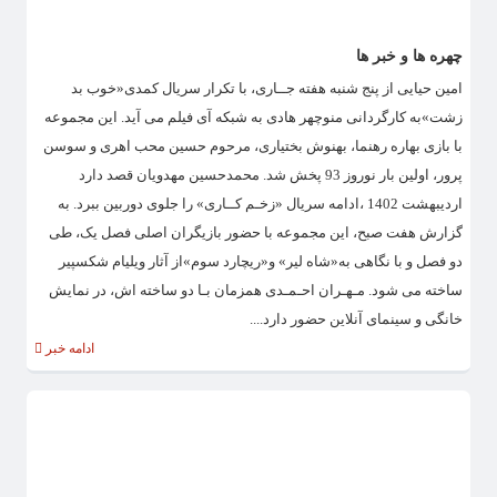
چهره ها و خبر ها
امین حیایی از پنج شنبه هفته جــاری، با تکرار سریال کمدی«خوب بد
زشت»به کارگردانی منوچهر هادی به شبکه آی فیلم می آید. این مجموعه
با بازی بهاره رهنما، بهنوش بختیاری، مرحوم حسین محب اهری و سوسن
پرور، اولین بار نوروز 93 پخش شد. محمدحسین مهدویان قصد دارد
اردیبهشت 1402 ،ادامه سریال «زخـم کــاری» را جلوی دوربین ببرد. به
گزارش هفت صبح، این مجموعه با حضور بازیگران اصلی فصل یک، طی
دو فصل و با نگاهی به«شاه لیر» و«ریچارد سوم»از آثار ویلیام شکسپیر
ساخته می شود. مـهـران احـمـدی همزمان بـا دو ساخته اش، در نمایش
خانگی و سینمای آنلاین حضور دارد....
ادامه خبر