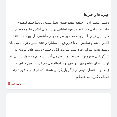
چهره ها و خبر ها
رضــا عـطـاران از جمعه هفتم بهمن ســاعــت 20 ،بــا فیلم کـمـدی
«انـــفـــرادی» ساخته مسعود اطیابی در سینمای آنلاین فیلیمو حضور
دارد. این فیلم با بـازی احمد مهرانفر و مهدی هاشمی، اردیبهشت 1401
اکــران شد و نمایش آن با فـروش 77 میلیارد و 586 میلیون تومان به پایان
رسید. هدیه تهرانی فرداشب ساعت 22 ،با فیلم «دست های آلوده» به
کارگردانی سیروس الوند به تلویزیون می آید. این فیلم محصول ســال 78
از شبکه آی فیلم روی آنتن می رود. ابوالفضل پورعرب، امین حیایی و
زنـده یـاد عسل بدیعی از دیگر بازیگرانی هستند که در فیلم حضور دارند.
نـیـکـی کـریـمـی فـیـلـم...
ادامه خبر