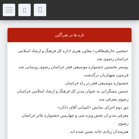
تازه ها در هنرآگین
«مجتبی خان‌قیطاقی» معاون هنری اداره کل فرهنگ و ارشاد اسلامی
خراسان رضوی شد
پوستر نخستین جشنواره موسیقی فجر خراسان رضوی رونمایی شد
فریدون شهبازیان درگذشت
جشنواره موسیقی فجر در راه خراسان
حسین مسگرانی به عنوان مدیر کل فرهنگ و ارشاد اسلامی خراسان
رضوی معرفی شد
دور دوم اجرای نمایش «کمپانی آقای داتان»
معرفی مدیران بخش ویژه سی و چهارمین جشنواره تئاتر خراسان
رضوی
هنرمندان زیادی خانه نشین شده اند