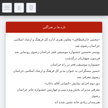
تازه ها در هنرآگین
«مجتبی خان‌قیطاقی» معاون هنری اداره کل فرهنگ و ارشاد اسلامی
خراسان رضوی شد
پوستر نخستین جشنواره موسیقی فجر خراسان رضوی رونمایی شد
فریدون شهبازیان درگذشت
جشنواره موسیقی فجر در راه خراسان
حسین مسگرانی به عنوان مدیر کل فرهنگ و ارشاد اسلامی خراسان
رضوی معرفی شد
دور دوم اجرای نمایش «کمپانی آقای داتان»
معرفی مدیران بخش ویژه سی و چهارمین جشنواره تئاتر خراسان
رضوی
هنرمندان زیادی خانه نشین شده اند