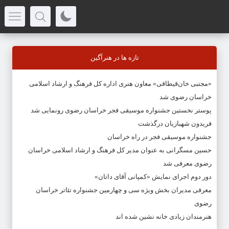
تازه ها در هنرآگین
«مجتبی خان‌قیطاقی» معاون هنری اداره کل فرهنگ و ارشاد اسلامی
خراسان رضوی شد
پوستر نخستین جشنواره موسیقی فجر خراسان رضوی رونمایی شد
فریدون شهبازیان درگذشت
جشنواره موسیقی فجر در راه خراسان
حسین مسگرانی به عنوان مدیر کل فرهنگ و ارشاد اسلامی خراسان
رضوی معرفی شد
دور دوم اجرای نمایش «کمپانی آقای داتان»
معرفی مدیران بخش ویژه سی و چهارمین جشنواره تئاتر خراسان
رضوی
هنرمندان زیادی خانه نشین شده اند