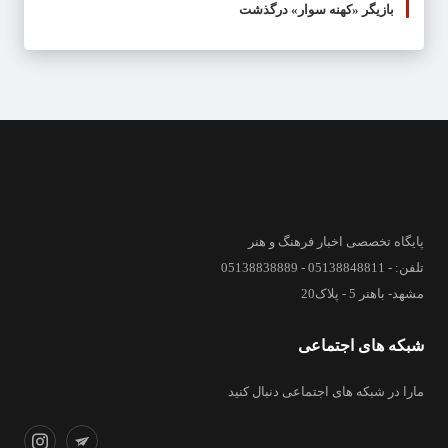
بازیگر «کهنه سوار» درگذشت
پایگاه تخصصی اخبار فرهنگ و هنر
تلفن: - 05138848811 - 05138838889
مشهد- باهنر 5 - پلاک20
شبکه های اجتماعی
مارا در شبکه های اجتماعی دنبال کنید