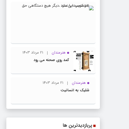
23
ویژه
مرداد
اسلاید
1403
با
تصویب
این
سند
هنرمندان
21 مرداد 1403
،دیگر
کمد روی صحنه می رود
هیچ
دستگاه
حق
هنرمندان
21 مرداد 1403
لغو
شلیک به انسانیت
کنسرت
را
ندارد
پربازدیدترین ها