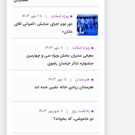
مسگرانی
به عنوان
مدیر کل
ویژه اسلاید
28 مهر 1403
فرهنگ و
دور دوم اجرای نمایش «کمپانی آقای
ارشاد
داتان»
اسلامی
خراسان
ویژه اسلاید
11 مهر 1403
رضوی
معرفی مدیران بخش ویژه سی و چهارمین
معرفی
جشنواره تئاتر خراسان رضوی
شد
هنرمندان
11 مهر 1403
هنرمندان زیادی خانه نشین شده اند
یاداشت روز
6 شهریور 1403
تو خاموشی، که بخواند؟