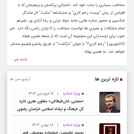
مخاطب بسیاری را جذب خود کند. داستانی پرکشش و پرهیجان که با
اقتباس از رمان “بیست زخم کاری” و نمایشنامه “مکبث” اثر ماندگار
شکسپیر و حضور ستاره هایی مانند جواد عزتی و رعنا آزادی ور، علیرغم
تمام مشکلات و ممیزی ها توانست مخاطب را تا پایان راضی نگه دارد. خبر
خوب برای دوسداران این مجموعه آن است که از جمعه همین هفته
(۱۷شهریور) “زخم کاری۲” با عنوان “بازگشت” از طریق پلتفرم فیلیمو منتشر
خواهد شد. به همین بهانه...
ادامه خبر
تازه ترین ها
آرشیو خبر ها
ویژه اسلاید
17 فروردین 1404
«مجتبی خان‌قیطاقی» معاون هنری اداره
کل فرهنگ و ارشاد اسلامی خراسان رضوی
شد
ویژه اسلاید
18 بهمن 1403
پوستر نخستین جشنواره موسیقی فجر