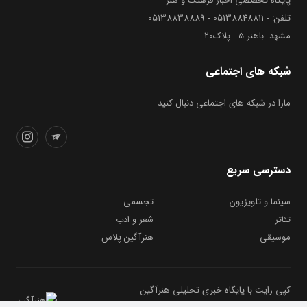
پایگاه تخصصی اخبار فرهنگ و هنر
تلفن: - 05138848811 - 05138838889
مشهد- باهنر 5 - پلاک20
شبکه های اجتماعی
مارا در شبکه های اجتماعی دنبال کنید
دسترسی سریع
سینما و تلویزیون
تجسمی
تئاتر
شعر و ادب
موسیقی
هنرآگین پلاس
کپی رایت با پایگاه خبری تحلیلی هنرآگین