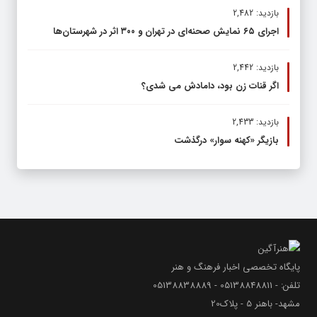
بازدید: 2,482
اجرای ۶۵ نمایش صحنه‌ای در تهران و ۳۰۰ اثر در شهرستان‌ها
بازدید: 2,442
اگر قنات زن بود، دامادش می شدی؟
بازدید: 2,433
بازیگر «کهنه سوار» درگذشت
پایگاه تخصصی اخبار فرهنگ و هنر
تلفن: - 05138848811 - 05138838889
مشهد- باهنر 5 - پلاک20