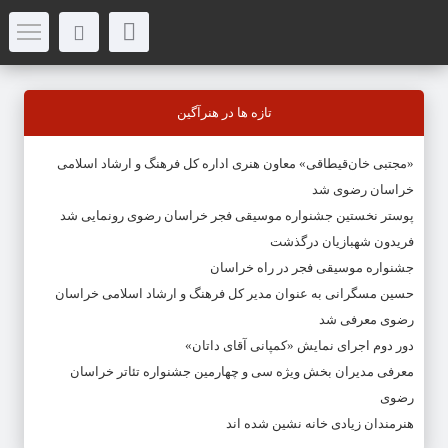
تازه ها در هنرآگین
«مجتبی خان‌قیطاقی» معاون هنری اداره کل فرهنگ و ارشاد اسلامی
خراسان رضوی شد
پوستر نخستین جشنواره موسیقی فجر خراسان رضوی رونمایی شد
فریدون شهبازیان درگذشت
جشنواره موسیقی فجر در راه خراسان
حسین مسگرانی به عنوان مدیر کل فرهنگ و ارشاد اسلامی خراسان
رضوی معرفی شد
دور دوم اجرای نمایش «کمپانی آقای داتان»
معرفی مدیران بخش ویژه سی و چهارمین جشنواره تئاتر خراسان
رضوی
هنرمندان زیادی خانه نشین شده اند