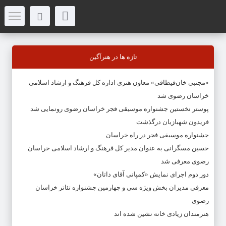
تازه ها در هنرآگین
«مجتبی خان‌قیطاقی» معاون هنری اداره کل فرهنگ و ارشاد اسلامی
خراسان رضوی شد
پوستر نخستین جشنواره موسیقی فجر خراسان رضوی رونمایی شد
فریدون شهبازیان درگذشت
جشنواره موسیقی فجر در راه خراسان
حسین مسگرانی به عنوان مدیر کل فرهنگ و ارشاد اسلامی خراسان
رضوی معرفی شد
دور دوم اجرای نمایش «کمپانی آقای داتان»
معرفی مدیران بخش ویژه سی و چهارمین جشنواره تئاتر خراسان
رضوی
هنرمندان زیادی خانه نشین شده اند