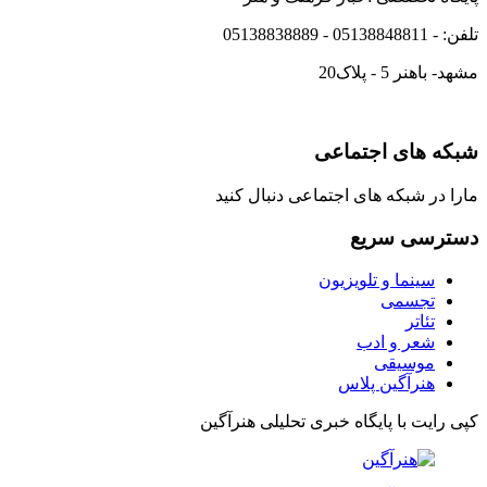
تلفن: - 05138848811 - 05138838889
مشهد- باهنر 5 - پلاک20
شبکه های اجتماعی
مارا در شبکه های اجتماعی دنبال کنید
دسترسی سریع
سینما و تلویزیون
تجسمی
تئاتر
شعر و ادب
موسیقی
هنرآگین پلاس
کپی رایت با پایگاه خبری تحلیلی هنرآگین