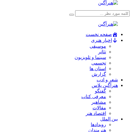
صفحه نخست
اخبار هنری
موسیقی
تئاتر
سینما و تلویزیون
تجسمی
استان ها
گزارش
شعر و ادب
هنرآگین پلاس
گفتگو
معرفی کتاب
مشاهیر
مقالات
اقتصاد هنر
بین الملل
رویدادها
هنرمندان