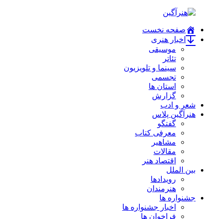
صفحه نخست
اخبار هنری
موسیقی
تئاتر
سینما و تلویزیون
تجسمی
استان ها
گزارش
شعر و ادب
هنرآگین پلاس
گفتگو
معرفی کتاب
مشاهیر
مقالات
اقتصاد هنر
بین الملل
رویدادها
هنرمندان
جشنواره ها
اخبار جشنواره ها
فراخوان ها