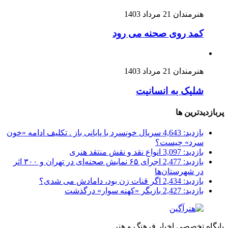
هنرمندان
21 مرداد 1403
کمد روی صحنه می رود
هنرمندان
21 مرداد 1403
شلیک به انسانیت
پربازدیدترین ها
بازدید: 4,643
سریال خونسرد با پایانی باز . تکلیف ادامه «خون
سرد» چیست؟
بازدید: 3,097
انواع نقد و نقش منتقد هنری
بازدید: 2,477
اجرای ۶۵ نمایش صحنه‌ای در تهران و ۳۰۰ اثر
در شهرستان‌ها
بازدید: 2,434
اگر قنات زن بود، دامادش می شدی؟
بازدید: 2,427
بازیگر «کهنه سوار» درگذشت
پایگاه تخصصی اخبار فرهنگ و هنر