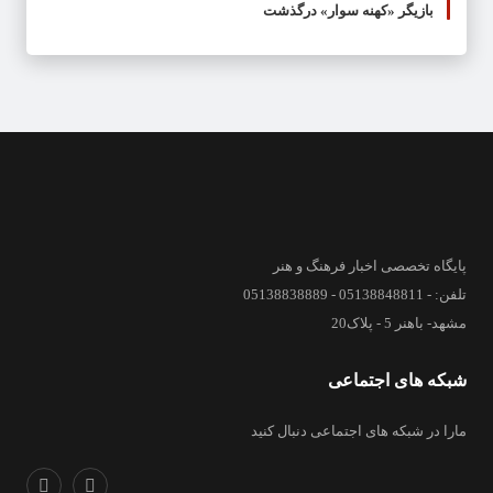
بازیگر «کهنه سوار» درگذشت
پایگاه تخصصی اخبار فرهنگ و هنر
تلفن: - 05138848811 - 05138838889
مشهد- باهنر 5 - پلاک20
شبکه های اجتماعی
مارا در شبکه های اجتماعی دنبال کنید