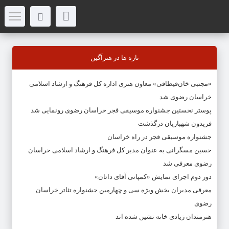
تازه ها در هنرآگین
«مجتبی خان‌قیطاقی» معاون هنری اداره کل فرهنگ و ارشاد اسلامی
خراسان رضوی شد
پوستر نخستین جشنواره موسیقی فجر خراسان رضوی رونمایی شد
فریدون شهبازیان درگذشت
جشنواره موسیقی فجر در راه خراسان
حسین مسگرانی به عنوان مدیر کل فرهنگ و ارشاد اسلامی خراسان
رضوی معرفی شد
دور دوم اجرای نمایش «کمپانی آقای داتان»
معرفی مدیران بخش ویژه سی و چهارمین جشنواره تئاتر خراسان
رضوی
هنرمندان زیادی خانه نشین شده اند