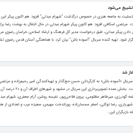
تشییع می‌شود
لیت به جامعه هنری در خصوص درگذشت “شهرام عبدلی” افزود: هم اکنون پیکر این ه
. مرتضی اسکافی افزود: هم اکنون پیکر شهرام عبدلی در حال انتقال به بهشت رضا بر
دادن پیکر عبدلی، طبق درخواست مدیر کل فرهنگ و ارشاد اسلامی خراسان رضوی مر
 مطهر رضوی برگزار شود. تهیه کننده سریال “آسوده باش” بیان کرد: با هماهنگی آستان قدس رضوی ت
از شد
ی سریال «آسوده باش» به کارگردانی حسن حج‌گذار و تهیه‌کنندگی امیر رحیم‌زاده و مرتضی
اوایل هفته گذشته در شهر مشهد آغاز شده است. بخش عمده تصو
طمه گودرزی، میرطاهر مظلومی، پرویز فلاحی‌پور، نفیسه روشن، آرام جعفری، شهرام عبدل
یاری، رضا توکلی، اصغر سمسارزاده، پوراندخت مهیمن، سعیده عرب و تعدادی از هنرم
بازیگران این...