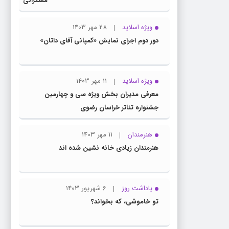
مسگرانی
به عنوان
مدیر کل
ویژه اسلاید
28 مهر 1403
فرهنگ و
دور دوم اجرای نمایش «کمپانی آقای داتان»
ارشاد
اسلامی
خراسان
ویژه اسلاید
11 مهر 1403
رضوی
معرفی مدیران بخش ویژه سی و چهارمین
معرفی
جشنواره تئاتر خراسان رضوی
شد
هنرمندان
11 مهر 1403
هنرمندان زیادی خانه نشین شده اند
یاداشت روز
6 شهریور 1403
تو خاموشی، که بخواند؟