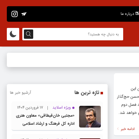
درباره ما
 این
تازه ترین ها
آرشیو خبر ها
 حسن حج‌گذار
د فصل دوم
ویژه اسلاید
17 فروردین 1404
م خواهد شد.
«مجتبی خان‌قیطاقی» معاون هنری
اداره کل فرهنگ و ارشاد اسلامی
ادامه خبر
خراسان رضوی شد