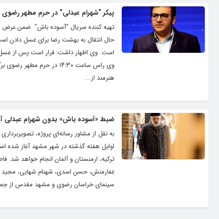
پیکر “شهرام عبدلی” در حرم مطهر رضوی 
تهیه کننده سریال “آسوده باش” ضمن عرض تس
حال انتقال به بهشت رضا برای غسل دادن است
است. وی اظهار داشت: قرار است پس از غسل 
وی راس ساعت ۱۴:۳۰ در حرم
هنرمند از...
ضبط «آسوده باش» بدون شهرام عبدلی آغ
به نقل از مشاور رسانه‌ای پروژه، تصویربردار
ترکیه، ارمنستان و آلمان انجام خواهد شد. فا
غفارمنش، حسن اسدی، شهنام شهابی، مجید شهر
سینمای خراسان رضوی و مشهد مقدس از جمله 