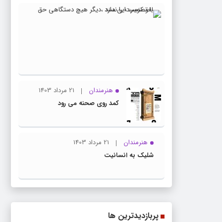
23
ویژه
مرداد
اسلاید
1403
با
تصویب
این
سند
هنرمندان
21 مرداد 1403
،دیگر
کمد روی صحنه می رود
هیچ
دستگاه
حق
هنرمندان
21 مرداد 1403
لغو
شلیک به انسانیت
کنسرت
را
ندارد
پربازدیدترین ها