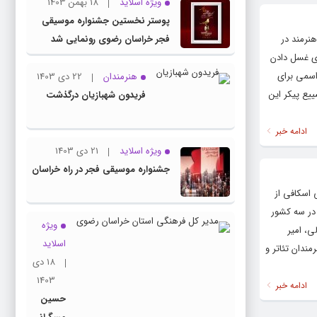
ویژه اسلاید
18 بهمن 1403
پوستر نخستین جشنواره موسیقی
نرمند در
فجر خراسان رضوی رونمایی شد
ای غسل دادن
اسمی برای
هنرمندان
22 دی 1403
شییع پیکر این
فریدون شهبازیان درگذشت
ادامه خبر
ویژه اسلاید
21 دی 1403
جشنواره موسیقی فجر در راه خراسان
 اسکافی از
یربرداری این سریال در مشهد و شهرهای اطراف آن و ۲۰ درصد آن در سه کشور
ویژه
ی، امیر
اسلاید
ندان تئاتر و
18 دی
1403
ادامه خبر
حسین