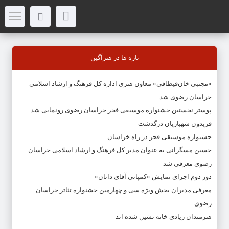
تازه ها در هنرآگین
«مجتبی خان‌قیطاقی» معاون هنری اداره کل فرهنگ و ارشاد اسلامی
خراسان رضوی شد
پوستر نخستین جشنواره موسیقی فجر خراسان رضوی رونمایی شد
فریدون شهبازیان درگذشت
جشنواره موسیقی فجر در راه خراسان
حسین مسگرانی به عنوان مدیر کل فرهنگ و ارشاد اسلامی خراسان
رضوی معرفی شد
دور دوم اجرای نمایش «کمپانی آقای داتان»
معرفی مدیران بخش ویژه سی و چهارمین جشنواره تئاتر خراسان
رضوی
هنرمندان زیادی خانه نشین شده اند