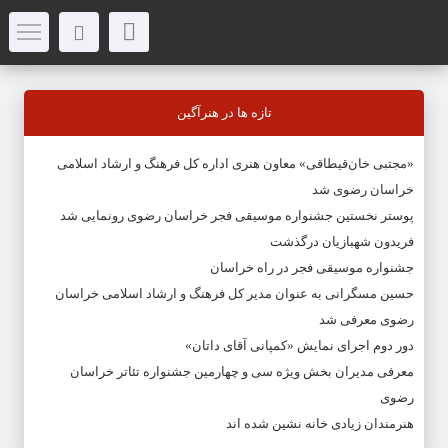
تازه ها در هنرآگین
«مجتبی خان‌قیطاقی» معاون هنری اداره کل فرهنگ و ارشاد اسلامی
خراسان رضوی شد
پوستر نخستین جشنواره موسیقی فجر خراسان رضوی رونمایی شد
فریدون شهبازیان درگذشت
جشنواره موسیقی فجر در راه خراسان
حسین مسگرانی به عنوان مدیر کل فرهنگ و ارشاد اسلامی خراسان
رضوی معرفی شد
دور دوم اجرای نمایش «کمپانی آقای داتان»
معرفی مدیران بخش ویژه سی و چهارمین جشنواره تئاتر خراسان
رضوی
هنرمندان زیادی خانه نشین شده اند