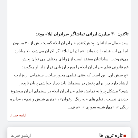
تاکنون ۳۰ میلیون ایرانی تماشاگر «برادران لیلا» بودند
سید جمال ساداتیان، پخش‌کننده «برادران لیلا» گفت: بیش از ۳۰ میلیون
ایرانی این فیلم را دیده‌اند! «برادران لیلا» اگر اکران می‌شد، ۷۰ میلیارد
می‌فروخت! ساداتیان معتقد است از زوایای مختلف می توان پخش
غیرقانونی فیلم «برادران لیلا» را مورد ارزیابی قرار داد. او میگوید:
«پرسش اول این است که وقتی فیلمی مجوز ساخت سینمایی از وزارت
ارشاد دارد چرا برای پخش در سینماها باید دچار حواشی پایان ناپذیر
شود؟ مشکل پروانه نمایش فیلم «برادران لیلا» در سینمای ایران موضوع
جدیدی نیست ، فیلم های «به رنگ ارغوان» ، «متری شیش و نیم» ، «دایره
زنگی »، «چهارشنبه سوری »، «برف...
ادامه خبر
تازه ترین ها
آرشیو خبر ها