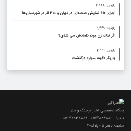
بازدید: 2,488
اجرای ۶۵ نمایش صحنه‌ای در تهران و ۳۰۰ اثر در شهرستان‌ها
بازدید: 2,449
اگر قنات زن بود، دامادش می شدی؟
بازدید: 2,441
بازیگر «کهنه سوار» درگذشت
پایگاه تخصصی اخبار فرهنگ و هنر
تلفن: - 05138848811 - 05138838889
مشهد- باهنر 5 - پلاک20