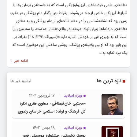
مطالعه‌ی علمی دردنماهای فیزیولوژیکی است که به واسطه‌ی بیماری‌ها یا
شرایط فیزیکی خاص ایجاد می‌شوند. بقراط بنیان‌گذار علم پزشکی در مغرب
زمین بود که نشانه‌شناسی را در مقام شاخه‌ای از علم پزشکی و به منظور
مطالعه‌ی دردنماها بنیان نهاد- دردنما،در واقع،«نشان علامت، یا سه میون[1]
است که به چیزی غیر از خودش اشاره دارد.»(سیبیاک،1391: 28) بقراط بر
این باور بود که اولین وظیفه‌ی پزشک، روشن ساختن این موضوع است که
یک درد نمایه به...
ادامه خبر
تازه ترین ها
آرشیو خبر ها
ویژه اسلاید
17 فروردین 1404
«مجتبی خان‌قیطاقی» معاون هنری اداره
کل فرهنگ و ارشاد اسلامی خراسان رضوی
شد
ویژه اسلاید
18 بهمن 1403
پوستر نخستین جشنواره موسیقی فجر