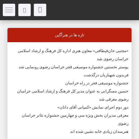
تازه ها در هنرآگین
«مجتبی خان‌قیطاقی» معاون هنری اداره کل فرهنگ و ارشاد اسلامی
خراسان رضوی شد
پوستر نخستین جشنواره موسیقی فجر خراسان رضوی رونمایی شد
فریدون شهبازیان درگذشت
جشنواره موسیقی فجر در راه خراسان
حسین مسگرانی به عنوان مدیر کل فرهنگ و ارشاد اسلامی خراسان
رضوی معرفی شد
دور دوم اجرای نمایش «کمپانی آقای داتان»
معرفی مدیران بخش ویژه سی و چهارمین جشنواره تئاتر خراسان
رضوی
هنرمندان زیادی خانه نشین شده اند