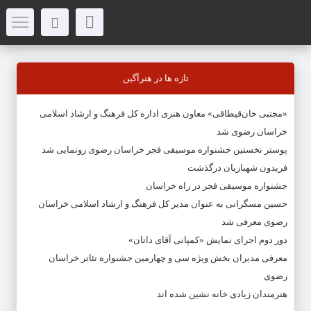
تازه ها در هنرآگین
«مجتبی خان‌قیطاقی» معاون هنری اداره کل فرهنگ و ارشاد اسلامی
خراسان رضوی شد
پوستر نخستین جشنواره موسیقی فجر خراسان رضوی رونمایی شد
فریدون شهبازیان درگذشت
جشنواره موسیقی فجر در راه خراسان
حسین مسگرانی به عنوان مدیر کل فرهنگ و ارشاد اسلامی خراسان
رضوی معرفی شد
دور دوم اجرای نمایش «کمپانی آقای داتان»
معرفی مدیران بخش ویژه سی و چهارمین جشنواره تئاتر خراسان
رضوی
هنرمندان زیادی خانه نشین شده اند