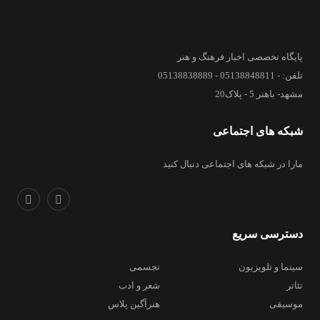
پایگاه تخصصی اخبار فرهنگ و هنر
تلفن: - 05138848811 - 05138838889
مشهد- باهنر 5 - پلاک20
شبکه های اجتماعی
مارا در شبکه های اجتماعی دنبال کنید
دسترسی سریع
سینما و تلویزیون
تجسمی
تئاتر
شعر و ادب
موسیقی
هنرآگین پلاس