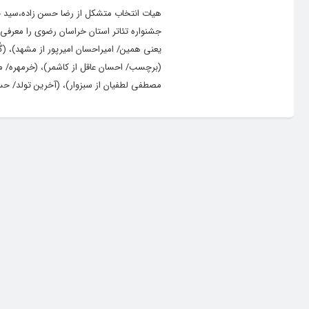
هیات انتخاب متشکل از رضا حسن زاده،سید ج
جشنواره تئاتر استان خراسان رضوی را معرفی
یعنی همین/ امیراحسان امیرپور از مشهد)، (گُ
(برچسب/ احسان عاقل از کاشمر)، (خرمهره/ مهر
مصطفی لطفیان از سبزوار)، (آخرین تولد/ حسی