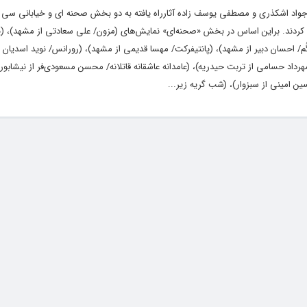
واد اشکذری و مصطفی یوسف زاده آثارراه یافته به دو بخش صحنه ای و خیابانی سی
 کردند. براین اساس در بخش «صحنه‌ای» نمایش‌های (مزون/ علی سعادتی از مشهد)، (ی
م/ احسان دبیر از مشهد)، (پانتیفرکت/ مهسا قدیمی از مشهد)، (رورانس/ نوید اسدیان 
داد حسامی از تربت حیدریه)، (عامدانه عاشقانه قاتلانه/ محسن مسعودی‌فر از نیشابور)،
ن امینی از سبزوار)، (شب گریه زیر...