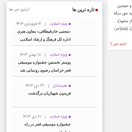
 و سومین
آرشیو خبر ها
تازه ترین ها
ه جور دیگه
از مشهد)،
ویژه اسلاید
17 فروردین 1404
 (شام‌آخر/
«مجتبی خان‌قیطاقی» معاون هنری
اداره کل فرهنگ و ارشاد اسلامی
ادامه خبر
خراسان رضوی شد
ویژه اسلاید
18 بهمن 1403
پوستر نخستین جشنواره موسیقی
فجر خراسان رضوی رونمایی شد
هنرمندان
22 دی 1403
فریدون شهبازیان درگذشت
ویژه اسلاید
21 دی 1403
جشنواره موسیقی فجر در راه