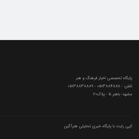
پایگاه تخصصی اخبار فرهنگ و هنر
تلفن: - 05138848811 - 05138838889
مشهد- باهنر 5 - پلاک20
کپی رایت با پایگاه خبری تحلیلی هنرآگین