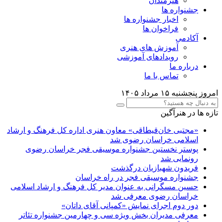
هنرمندان
جشنواره ها
اخبار جشنواره ها
فراخوان ها
آکادمی
آموزش های هنری
رویدادهای آموزشی
درباره ما
تماس با ما
امروز پنجشنبه ۱۵ مرداد ۱۴۰۵
تازه ها در هنرآگین
«مجتبی خان‌قیطاقی» معاون هنری اداره کل فرهنگ و ارشاد
اسلامی خراسان رضوی شد
پوستر نخستین جشنواره موسیقی فجر خراسان رضوی
رونمایی شد
فریدون شهبازیان درگذشت
جشنواره موسیقی فجر در راه خراسان
حسین مسگرانی به عنوان مدیر کل فرهنگ و ارشاد اسلامی
خراسان رضوی معرفی شد
دور دوم اجرای نمایش «کمپانی آقای داتان»
معرفی مدیران بخش ویژه سی و چهارمین جشنواره تئاتر