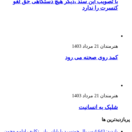
با تصویب این سند ،دیگر هیچ دستگاهی حق لغو
کنسرت را ندارد
هنرمندان
21 مرداد 1403
کمد روی صحنه می رود
هنرمندان
21 مرداد 1403
شلیک به انسانیت
پربازدیدترین ها
بازدید: 4,643
سریال خونسرد با پایانی باز . تکلیف ادامه «خون