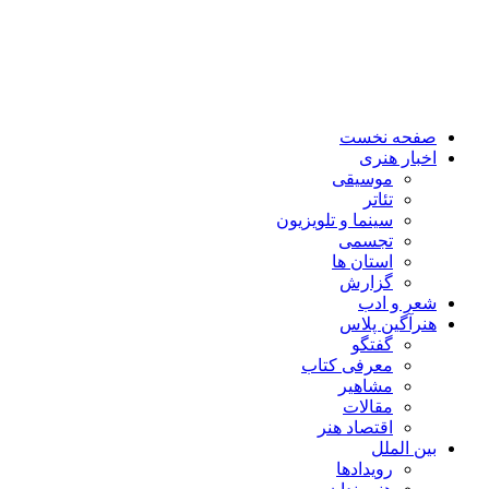
صفحه نخست
اخبار هنری
موسیقی
تئاتر
سینما و تلویزیون
تجسمی
استان ها
گزارش
شعر و ادب
هنرآگین پلاس
گفتگو
معرفی کتاب
مشاهیر
مقالات
اقتصاد هنر
بین الملل
رویدادها