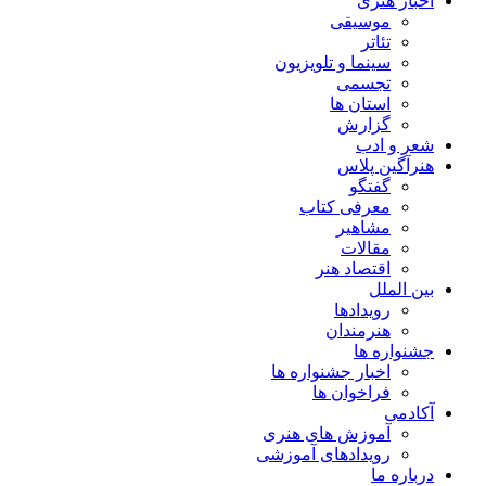
اخبار هنری
موسیقی
تئاتر
سینما و تلویزیون
تجسمی
استان ها
گزارش
شعر و ادب
هنرآگین پلاس
گفتگو
معرفی کتاب
مشاهیر
مقالات
اقتصاد هنر
بین الملل
رویدادها
هنرمندان
جشنواره ها
اخبار جشنواره ها
فراخوان ها
آکادمی
آموزش های هنری
رویدادهای آموزشی
درباره ما