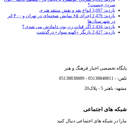
سرد» چیست؟
بازدید: 3,097
انواع نقد و نقش منتقد هنری
بازدید: 2,476
اجرای ۶۵ نمایش صحنه‌ای در تهران و ۳۰۰ اثر
در شهرستان‌ها
بازدید: 2,434
اگر قنات زن بود، دامادش می شدی؟
بازدید: 2,427
بازیگر «کهنه سوار» درگذشت
پایگاه تخصصی اخبار فرهنگ و هنر
تلفن: - 05138848811 - 05138838889
مشهد- باهنر 5 - پلاک20
شبکه های اجتماعی
مارا در شبکه های اجتماعی دنبال کنید