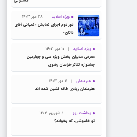
مسگرانی
به عنوان
مدیر کل
ویژه اسلاید
28 مهر 1403
فرهنگ و
دور دوم اجرای نمایش «کمپانی آقای
ارشاد
داتان»
اسلامی
خراسان
ویژه اسلاید
11 مهر 1403
رضوی
معرفی مدیران بخش ویژه سی و چهارمین
معرفی
جشنواره تئاتر خراسان رضوی
شد
هنرمندان
11 مهر 1403
هنرمندان زیادی خانه نشین شده اند
یاداشت روز
6 شهریور 1403
تو خاموشی، که بخواند؟