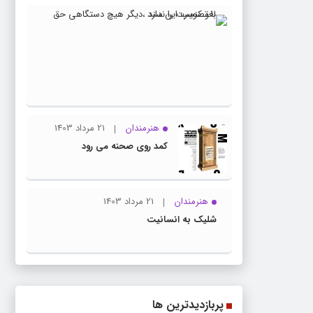
23
ویژه
مرداد
اسلاید
1403
با
تصویب
این
سند
هنرمندان
21 مرداد 1403
،دیگر
کمد روی صحنه می رود
هیچ
دستگاه
حق
هنرمندان
21 مرداد 1403
لغو
شلیک به انسانیت
کنسرت
را
ندارد
پربازدیدترین ها