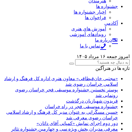
هنرمندان
جشنواره ها
اخبار جشنواره ها
فراخوان ها
آکادمی
آموزش های هنری
رویدادهای آموزشی
درباره ما
تماس با ما
امروز جمعه ۱۶ مرداد ۱۴۰۵
تازه ها در هنرآگین
«مجتبی خان‌قیطاقی» معاون هنری اداره کل فرهنگ و ارشاد
اسلامی خراسان رضوی شد
پوستر نخستین جشنواره موسیقی فجر خراسان رضوی
رونمایی شد
فریدون شهبازیان درگذشت
جشنواره موسیقی فجر در راه خراسان
حسین مسگرانی به عنوان مدیر کل فرهنگ و ارشاد اسلامی
خراسان رضوی معرفی شد
دور دوم اجرای نمایش «کمپانی آقای داتان»
معرفی مدیران بخش ویژه سی و چهارمین جشنواره تئاتر