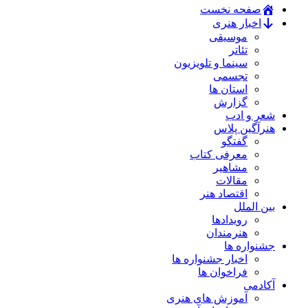
صفحه نخست
اخبار هنری
موسیقی
تئاتر
سینما و تلویزیون
تجسمی
استان ها
گزارش
شعر و ادب
هنرآگین پلاس
گفتگو
معرفی کتاب
مشاهیر
مقالات
اقتصاد هنر
بین الملل
رویدادها
هنرمندان
جشنواره ها
اخبار جشنواره ها
فراخوان ها
آکادمی
آموزش های هنری