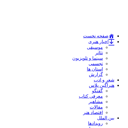
صفحه نخست
اخبار هنری
موسیقی
تئاتر
سینما و تلویزیون
تجسمی
استان ها
گزارش
شعر و ادب
هنرآگین پلاس
گفتگو
معرفی کتاب
مشاهیر
مقالات
اقتصاد هنر
بین الملل
رویدادها