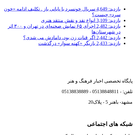
بازدید: 4,649
سریال خونسرد با پایانی باز . تکلیف ادامه «خون
سرد» چیست؟
بازدید: 3,109
انواع نقد و نقش منتقد هنری
بازدید: 2,482
اجرای ۶۵ نمایش صحنه‌ای در تهران و ۳۰۰ اثر
در شهرستان‌ها
بازدید: 2,442
اگر قنات زن بود، دامادش می شدی؟
بازدید: 2,433
بازیگر «کهنه سوار» درگذشت
پایگاه تخصصی اخبار فرهنگ و هنر
تلفن: - 05138848811 - 05138838889
مشهد- باهنر 5 - پلاک20
شبکه های اجتماعی